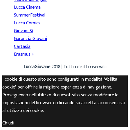
Lucca Cinema
SummerFestival
Lucca Comics
Giovani Sì
Garanzia Giovani
Cartasia
Erasmus +
LuccaGiovane
2018 | Tutti i diritti riservati
I cookie di questo sito sono configurati in modalità "Abilita
cookie" per offrire la migliore esperienza di navigazione.
Proseguendo nell'utilizzo di quesot sito senza modificare le
impostazioni del browser o cliccando su accetta, acconsentirai
all'utilizzo dei cookie.
Chiudi