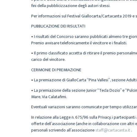
fini della pubblicizzazione degli autori stessi.
Per informazioni sul Festival Giallocarta/Cartacanta 2019 e sui 
PUBBLICAZIONE DEI RISULTATI
• I risultati del Concorso saranno pubblicati almeno tre gior
Premio avvisare telefonicamente il vincitore e i finalisti.
•
Il primo classificato accetta di ritirare il premio persona
carico del vincitore.
CERIMONIE DI PREMIAZIONE
• La premiazione di GialloCarta “Pina Vallesi”, sezione Adulti
• La premiazione della sezione Junior “Tecla Dozio” e “Pulci
Mare,
Via Calatafimi.
Eventuali variazioni saranno comunicate per tempo utilizzand
In relazione alla Legge n. 675/96 sulla Privacy, i partecipant
offerte dell’associazione (anche in collaborazione con altri e
personali scrivendo all’associazione
staff@cartacanta.it
.