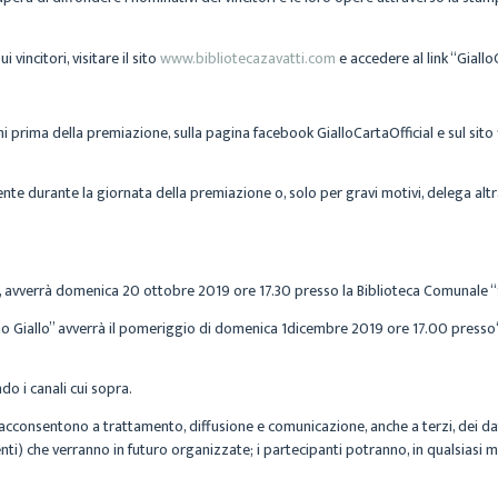
vincitori, visitare il sito
www.bibliotecazavatti.com
e accedere al link “Giall
ni prima della premiazione, sulla
pagina facebook GialloCartaOfficial
e sul
sito
lmente durante la giornata della premiazione
o, solo per gravi motivi, delega alt
, avverrà
domenica
20 ottobre 2019 ore 17.30
presso la
Biblioteca Comunale
“
no Giallo” avverrà il pomeriggio di
domenica
1dicembre 2019 ore 17.00
presso
o i canali cui sopra.
i acconsentono a trattamento, diffusione e comunicazione, anche a terzi, dei dati 
nti) che verranno in futuro organizzate; i partecipanti potranno, in qualsiasi m