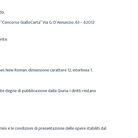
do,
“Concorso GialloCarta” Via G. D’Annunzio, 63 – 62012
erite
:
imes New Roman, dimensione carattere 12, interlinea 1.
ute degne di pubblicazione dalla Giuria. I diritti restano
rmini e le condizioni di presentazione delle opere stabiliti dal