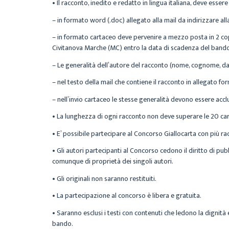
•
Il racconto,
inedito e redatto in lingua italiana,
deve essere 
–
in formato word (.doc) allegato alla mail
da indirizzare al
–
in formato cartaceo
deve pervenire a mezzo posta in
2 cop
Civitanova Marche (MC)
entro la data di scadenza del bando;
–
Le generalità dell’autore
del racconto (nome, cognome, data
– nel
testo della mail
che contiene il racconto in allegato f
– nell’invio
cartaceo
le stesse generalità devono essere acclu
•
La lunghezza di ogni racconto non deve superare le 20 cart
• E’ possibile partecipare al Concorso Giallocarta con più ra
• Gli autori partecipanti al Concorso cedono il diritto di pubbl
comunque di proprietà dei singoli autori.
• Gli originali non saranno restituiti.
•
La partecipazione al concorso è libera e gratuita
.
• Saranno esclusi i testi con contenuti che ledono la dignità e
bando.