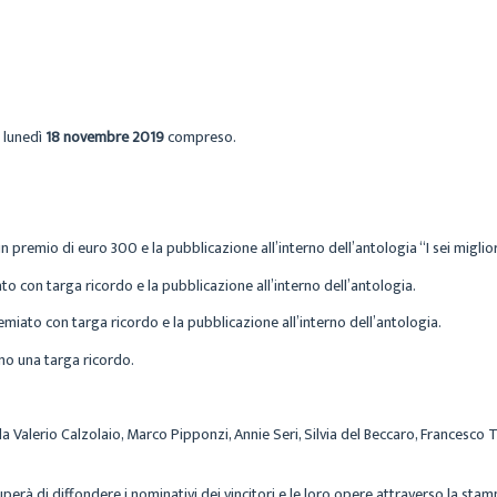
 lunedì
18 novembre 2019
compreso.
un premio di
euro 300
e la pubblicazione all’interno dell’antologia “
I sei miglio
to con targa ricordo e la pubblicazione all’interno dell’antologia.
emiato con targa ricordo e la pubblicazione all’interno dell’antologia.
nno una targa ricordo.
da
Valerio Calzolaio
,
Marco Pipponzi
,
Annie Seri
,
Silvia del Beccaro
,
Francesco Tr
uperà di diffondere i nominativi dei vincitori e le loro opere attraverso la stamp