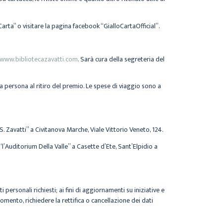
oCarta” o visitare la pagina facebook “GialloCartaOfficial”
.
www.bibliotecazavatti.com
. Sarà cura della segreteria del
ra persona al ritiro del premio. Le spese di viaggio sono a
S. Zavatti”
a
Civitanova Marche,
Viale Vittorio Veneto, 124.
“l’Auditorium Della Valle”
a Casette d’Ete,
Sant’Elpidio a
personali richiesti; ai fini di aggiornamenti su iniziative e
omento, richiedere la rettifica o cancellazione dei dati