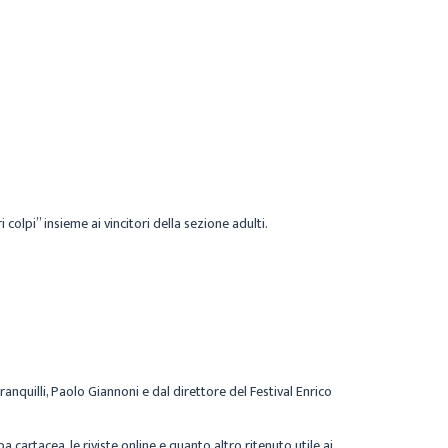
ri colpi
” insieme ai vincitori della sezione adulti.
anquilli,
Paolo Giannoni
e dal direttore del Festival
Enrico
a cartacea, le riviste online e quanto altro ritenuto utile ai