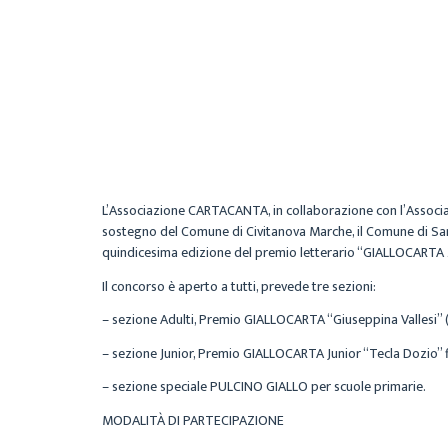
L’
Associazione
CARTACANTA
, in collaborazione con l’
Associ
sostegno del
Comune di Civitanova Marche
, il
Comune di San
quindicesima edizione del premio letterario “
GIALLOCARTA 2
Il concorso è aperto a tutti, prevede tre sezioni:
– sezione Adulti, Premio GIALLOCARTA “Giuseppina Vallesi” 
– sezione Junior, Premio GIALLOCARTA Junior “Tecla Dozio” f
– sezione speciale PULCINO GIALLO per scuole primarie.
MODALITÀ DI PARTECIPAZIONE