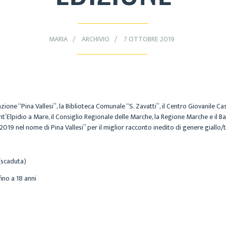
MARIA
ARCHIVIO
7 OTTOBRE 2019
azione
“Pina Vallesi
”, la
Biblioteca Comunale “S. Zavatti”,
il
Centro Giovanile Ca
t’Elpidio a Mare,
il
Consiglio Regionale delle Marche
, la
Regione Marche
e il
Ba
019 nel nome di Pina Vallesi
” per il miglior racconto inedito di genere giallo/th
(scaduta)
ino a 18 anni