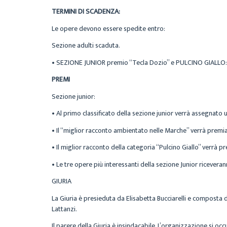
TERMINI DI SCADENZA:
Le opere devono essere spedite
entro
:
Sezione adulti scaduta.
•
SEZIONE JUNIOR premio “Tecla Dozio” e PULCINO GIALLO:
PREMI
Sezione junior:
• Al
primo classificato
della sezione junior verrà assegnato 
• Il “
miglior racconto ambientato nelle Marche”
verrà premia
• Il
miglior racconto della categoria “Pulcino Giallo”
verrà pr
• Le tre opere più interessanti della sezione Junior ricevera
GIURIA
La Giuria è presieduta da
Elisabetta Bucciarelli
e composta 
Lattanzi
.
Il parere della Giuria è insindacabile. L’organizzazione si occ