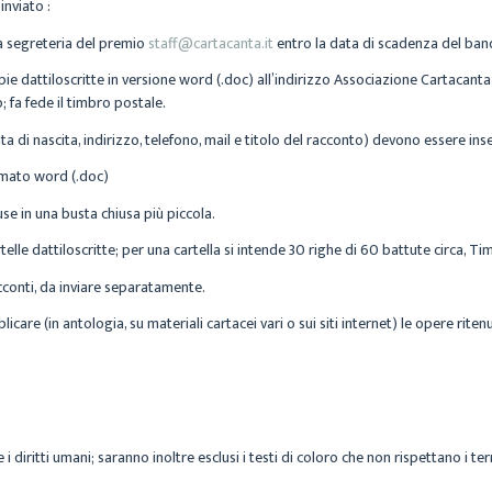
inviato
:
la segreteria del premio
staff@cartacanta.it
entro la data di scadenza del ban
ie dattiloscritte in versione word (.doc)
all’indirizzo
Associazione Cartacanta 
 fa fede il timbro postale.
 di nascita, indirizzo, telefono, mail e titolo del racconto) devono essere
ins
ormato word (.doc)
se in
una busta chiusa più piccola
.
elle dattiloscritte
; per una cartella si intende 30 righe di 60 battute circa, T
cconti, da inviare
separatamente
.
icare (in antologia, su materiali cartacei vari o sui siti internet) le opere riten
 i diritti umani; saranno inoltre esclusi i testi di coloro che non rispettano i te