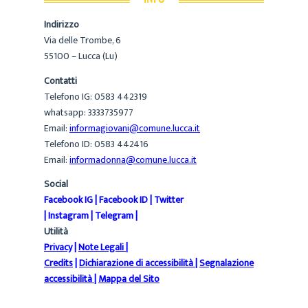
Indirizzo
Via delle Trombe, 6
55100 – Lucca (Lu)
Contatti
Telefono IG: 0583 442319
whatsapp: 3333735977
Email:
informagiovani@comune.lucca.it
Telefono ID: 0583 442416
Email:
informadonna@comune.lucca.it
Social
Facebook IG
|
Facebook ID
|
Twitter
|
Instagram
|
Telegram
|
Utilità
Privacy
|
Note Legali
|
Credits
|
Dichiarazione di accessibilità
|
Segnalazione
accessibilità
|
Mappa del Sito