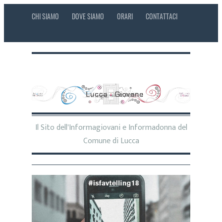
CHI SIAMO
DOVE SIAMO
ORARI
CONTATTACI
Il Sito dell'Informagiovani e Informadonna del
Comune di Lucca