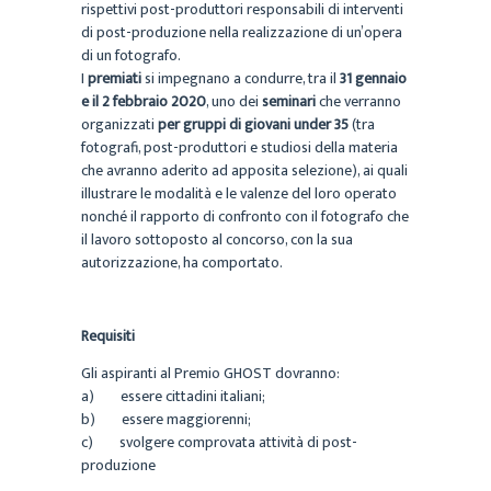
rispettivi post-produttori responsabili di interventi
di post-produzione nella realizzazione di un’opera
di un fotografo.
I
premiati
si impegnano a condurre, tra il
31 gennaio
e il 2 febbraio 2020
, uno dei
seminari
che verranno
organizzati
per gruppi di giovani under 35
(tra
fotografi, post-produttori e studiosi della materia
che avranno aderito ad apposita selezione), ai quali
illustrare le modalità e le valenze del loro operato
nonché il rapporto di confronto con il fotografo che
il lavoro sottoposto al concorso, con la sua
autorizzazione, ha comportato.
Requisiti
Gli aspiranti al Premio GHOST dovranno:
a) essere cittadini italiani;
b) essere maggiorenni;
c) svolgere comprovata attività di post-
produzione