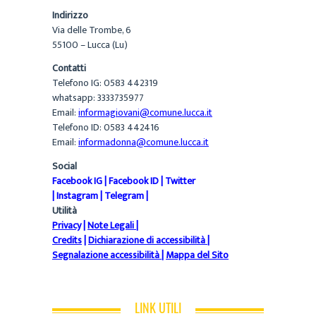
Indirizzo
Via delle Trombe, 6
55100 – Lucca (Lu)
Contatti
Telefono IG: 0583 442319
whatsapp: 3333735977
Email:
informagiovani@comune.lucca.it
Telefono ID: 0583 442416
Email:
informadonna@comune.lucca.it
Social
Facebook IG
|
Facebook ID
|
Twitter
|
Instagram
|
Telegram
|
Utilità
Privacy
|
Note Legali
|
Credits
|
Dichiarazione di accessibilità
|
Segnalazione accessibilità
|
Mappa del Sito
LINK UTILI