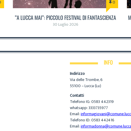
0
0
“A LUCCA MAI”: PICCOLO FESTIVAL DI FANTASCIENZA
M
30 Luglio 2026
INFO
Indirizzo
Via delle Trombe, 6
55100 – Lucca (Lu)
Contatti
Telefono IG: 0583 442319
whatsapp: 3333735977
Email:
informagiovani@comune.lucca
Telefono ID: 0583 442416
Email:
informadonna@comune.lucca.