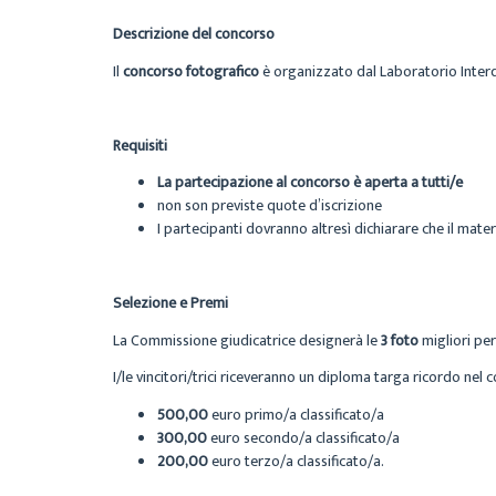
Descrizione del concorso
Il
concorso fotografico
è organizzato dal Laboratorio Interdi
Requisiti
La partecipazione al concorso è aperta a tutti/e
non son previste quote d’iscrizione
I partecipanti dovranno altresì dichiarare che il mate
Selezione e Premi
La Commissione giudicatrice designerà le
3 foto
migliori per
I/le vincitori/trici riceveranno un diploma targa ricordo nel
500,00
euro primo/a classificato/a
300,00
euro secondo/a classificato/a
200,00
euro terzo/a classificato/a.