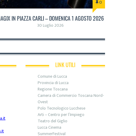
0
AGIX IN PIAZZA CARLI – DOMENICA 1 AGOSTO 2026
30 Luglio 2026
LINK UTILI
Comune di Lucca
Provincia di Lucca
Regione Toscana
Camera di Commercio Toscana Nord-
Ovest
Polo Tecnologico Lucchese
Arti – Centro per l’Impiego
.it
Teatro del Giglio
Lucca Cinema
it
SummerFestival