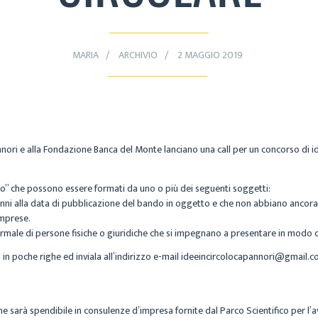
MARIA
ARCHIVIO
2 MAGGIO 2019
ri e alla Fondazione Banca del Monte lanciano una call per un concorso di id
oro” che possono essere formati da uno o più dei seguenti soggetti:
anni alla data di pubblicazione del bando in oggetto e che non abbiano ancora c
imprese.
ormale di persone fisiche o giuridiche che si impegnano a presentare in modo 
a in poche righe ed inviala all’indirizzo e-mail ideeincircolocapannori@gmail.
sarà spendibile in consulenze d’impresa fornite dal Parco Scientifico per l’avv