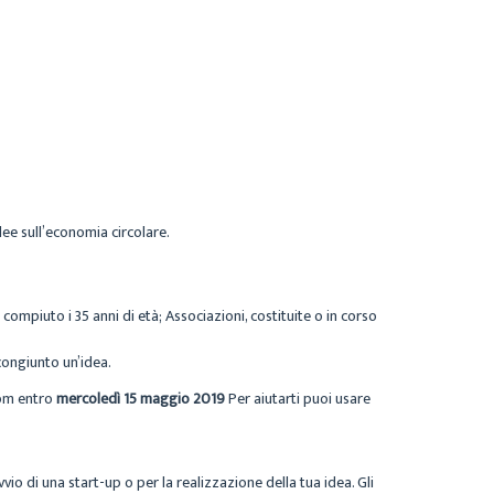
ee sull’economia circolare.
ompiuto i 35 anni di età; Associazioni, costituite o in corso
congiunto un’idea.
com entro
mercoledì 15 maggio 2019
Per aiutarti puoi usare
io di una start-up o per la realizzazione della tua idea. Gli