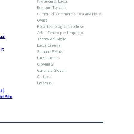
Provincia di Lucca
Regione Toscana
Camera di Commercio Toscana Nord-
Ovest
Polo Tecnologico Lucchese
Arti – Centro per l’Impiego
.it
Teatro del Giglio
Lucca Cinema
it
SummerFestival
Lucca Comics
Giovani Sì
Garanzia Giovani
Cartasia
Erasmus +
tà
|
el Sito