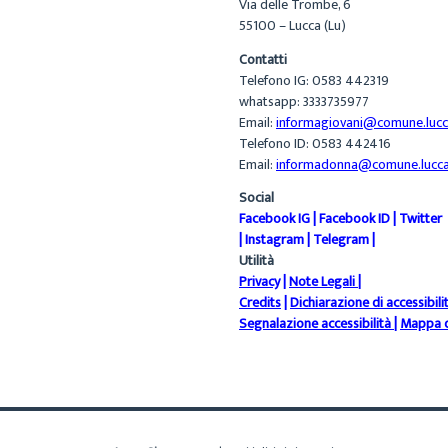
Via delle Trombe, 6
55100 – Lucca (Lu)
Contatti
Telefono IG: 0583 442319
whatsapp: 3333735977
Email:
informagiovani@comune.lucca
Telefono ID: 0583 442416
Email:
informadonna@comune.lucca.
Social
Facebook IG
|
Facebook ID
|
Twitter
|
Instagram
|
Telegram
|
Utilità
Privacy
|
Note Legali
|
Credits
|
Dichiarazione di accessibili
Segnalazione accessibilità
|
Mappa d