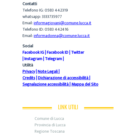
Contatti
Telefono IG: 0583 442319
whatsapp: 3333735977
Email:
informagiovani@comune.lucca.it
Telefono ID: 0583 442416
Email:
informadonna@comune.lucca.it
Social
Facebook IG
|
Facebook ID
|
Twitter
|
Instagram
|
Telegram
|
Utilità
Privacy
|
Note Legali
|
Credits
|
Dichiarazione di accessibilità
|
Segnalazione accessibilità
|
Mappa del Sito
LINK UTILI
Comune di Lucca
Provincia di Lucca
Regione Toscana