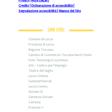
Privacy
|
Note Legali
|
Credits
|
Dichiarazione di accessibilità
|
Segnalazione accessibilità
|
Mappa del Sito
LINK UTILI
Comune di Lucca
Provincia di Lucca
Regione Toscana
Camera di Commercio Toscana Nord-Ovest
Polo Tecnologico Lucchese
Arti – Centro per l’Impiego
Teatro del Giglio
Lucca Cinema
SummerFestival
Lucca Comics
Giovani Sì
Garanzia Giovani
Cartasia
Erasmus +