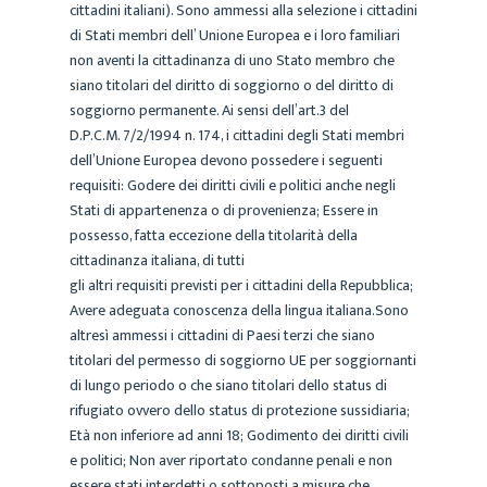
cittadini italiani). Sono ammessi alla selezione i cittadini
di Stati membri dell’ Unione Europea e i loro familiari
non aventi la cittadinanza di uno Stato membro che
siano titolari del diritto di soggiorno o del diritto di
soggiorno permanente. Ai sensi dell’art.3 del
D.P.C.M. 7/2/1994 n. 174, i cittadini degli Stati membri
dell’Unione Europea devono possedere i seguenti
requisiti: Godere dei diritti civili e politici anche negli
Stati di appartenenza o di provenienza; Essere in
possesso, fatta eccezione della titolarità della
cittadinanza italiana, di tutti
gli altri requisiti previsti per i cittadini della Repubblica;
Avere adeguata conoscenza della lingua italiana.Sono
altresì ammessi i cittadini di Paesi terzi che siano
titolari del permesso di soggiorno UE per soggiornanti
di lungo periodo o che siano titolari dello status di
rifugiato ovvero dello status di protezione sussidiaria;
Età non inferiore ad anni 18; Godimento dei diritti civili
e politici; Non aver riportato condanne penali e non
essere stati interdetti o sottoposti a misure che