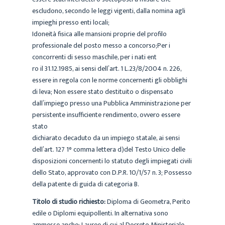
escludono, secondo le leggi vigenti, dalla nomina agli
impieghi presso enti locali;
Idoneità fisica alle mansioni proprie del profilo
professionale del posto messo a concorso;Per i
concorrenti di sesso maschile, per i nati ent
ro il 31.12.1985, ai sensi dell’art. 1 L.23/8/2004 n. 226,
essere in regola con le norme concernenti gli obblighi
di leva; Non essere stato destituito o dispensato
dall’impiego presso una Pubblica Amministrazione per
persistente insufficiente rendimento, ovvero essere
stato
dichiarato decaduto da un impiego statale, ai sensi
dell’art. 127 1° comma lettera d)del Testo Unico delle
disposizioni concernenti lo statuto degli impiegati civili
dello Stato, approvato con D.P.R. 10/1/57 n. 3; Possesso
della patente di guida di categoria B.
Titolo di studio richiesto:
Diploma di Geometra, Perito
edile o Diplomi equipollenti. In alternativa sono
ammesse anche: Lauree di cui al Decreto Ministeriale