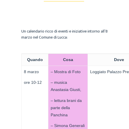
Un calendario ricco di eventi e iniziative intorno all’8
marzo nel Comune di Lucca:
Quando
Cosa
Dove
8 marzo
– Mostra di Foto
Loggiato Palazzo Pre
ore 10-12
– musica
Anastasia Giusti,
– lettura brani da
parte della
Panchina
– Simona Generali