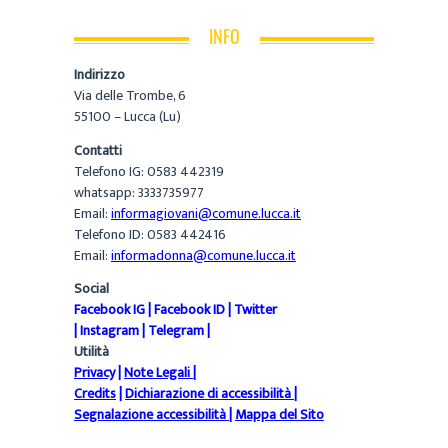
INFO
Indirizzo
Via delle Trombe, 6
55100 – Lucca (Lu)
Contatti
Telefono IG: 0583 442319
whatsapp: 3333735977
Email:
informagiovani@comune.lucca.it
Telefono ID: 0583 442416
Email:
informadonna@comune.lucca.it
Social
Facebook IG
|
Facebook ID
|
Twitter
|
Instagram
|
Telegram
|
Utilità
Privacy
|
Note Legali
|
Credits
|
Dichiarazione di accessibilità
|
Segnalazione accessibilità
|
Mappa del Sito