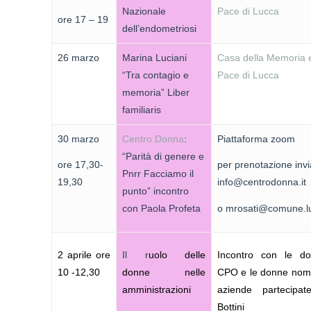
Nazionale
Pace di Lucca
ore 17 – 19
dell’endometriosi
26 marzo
Marina Luciani
Casa della Memoria e
“Tra contagio e
Pace di Lucca
memoria” Liber
familiaris
30 marzo
Centro Donna
:
Piattaforma zoom
“Parità di genere e
ore 17,30-
per prenotazione invi
Pnrr Facciamo il
19,30
info@centrodonna.it
punto” incontro
con Paola Profeta
o mrosati@comune.lu
2 aprile ore
Il r
uolo delle
Incontro con le do
10 -12,30
donne nelle
CPO e le donne nomi
amministrazioni
aziende partecipat
Bottini