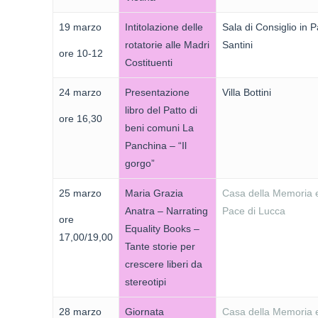
19 marzo
Intitolazione delle
Sala di Consiglio in 
rotatorie alle Madri
Santini
ore 10-12
Costituenti
24 marzo
Presentazione
Villa Bottini
libro del Patto di
ore 16,30
beni comuni La
Panchina – “Il
gorgo”
25 marzo
Maria Grazia
Casa della Memoria e
Anatra – Narrating
Pace di Lucca
ore
Equality Books –
17,00/19,00
Tante storie per
crescere liberi da
stereotipi
28 marzo
Giornata
Casa della Memoria e