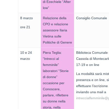
di Ezechiele “After
low”
8 marzo
Relazione della
Consiglio Comunale
CPO e relazione
ore 21
assessore Ilaria
Vietina sulle
Politiche di Genere
10 e 24
Piera Teglia:
Biblioteca Comunale 
marzo
“Intrecci al
Cassola di Montecarlo
femminile”
17-19 e on line
laboratori “Storie
La modalità sarà mist
di donne”
presenza e on line, s
occasione per
effettuare l’iscrizione
Conoscere,
inviando una mail a
parlare, riflettere
intreccialfemminile@
su donne nella
storia, nella