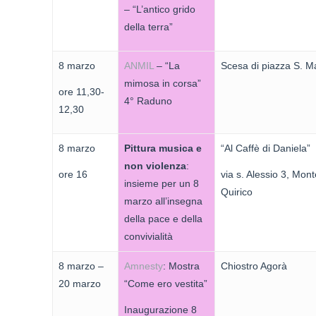
– “L’antico grido
della terra”
8 marzo
ANMIL
– “La
Scesa di piazza S. M
mimosa in corsa”
ore 11,30-
4° Raduno
12,30
8 marzo
Pittura musica e
“Al Caffè di Daniela”
non violenza
:
ore 16
via s. Alessio 3, Mon
insieme per un 8
Quirico
marzo all’insegna
della pace e della
convivialità
8 marzo –
Amnesty
: Mostra
Chiostro Agorà
20 marzo
“Come ero vestita”
Inaugurazione 8