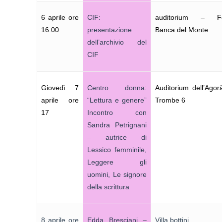
6 aprile ore
CIF:
auditorium – Fo
16.00
presentazione
Banca del Monte
dell’archivio del
CIF
Giovedì 7
Centro donna:
Auditorium dell’Agor
aprile ore
“Lettura e genere”
Trombe 6
17
Incontro con
Sandra Petrignani
– autrice di
Lessico femminile,
Leggere gli
uomini, Le signore
della scrittura
8 aprile ore
Edda Bresciani –
Villa bottini