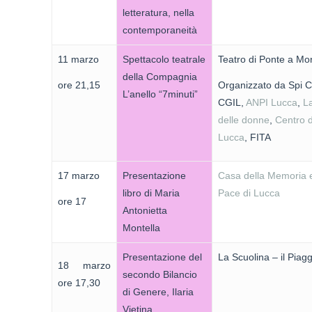
letteratura, nella
contemporaneità
11 marzo
Spettacolo teatrale
Teatro di Ponte a Mo
della Compagnia
ore 21,15
Organizzato da Spi C
L’anello “7minuti”
CGIL,
ANPI Lucca
,
La
delle donne
,
Centro 
Lucca
, FITA
17 marzo
Presentazione
Casa della Memoria e
libro di Maria
Pace di Lucca
ore 17
Antonietta
Montella
Presentazione del
La Scuolina – il Piag
18 marzo
secondo Bilancio
ore 17,30
di Genere, Ilaria
Vietina