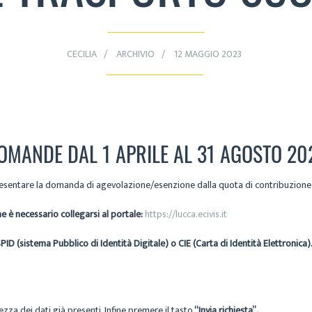
CECILIA
ARCHIVIO
12 MAGGIO 2023
OMANDE DAL 1 APRILE AL 31 AGOSTO 20
 presentare la domanda di agevolazione/esenzione dalla quota di contribuzione 
 è necessario collegarsi al portale:
https://lucca.ecivis.it
ID (sistema Pubblico di Identità Digitale) o CIE (Carta di Identità Elettronica)
tezza dei dati già presenti. Infine premere il tasto
“Invia richiesta”.