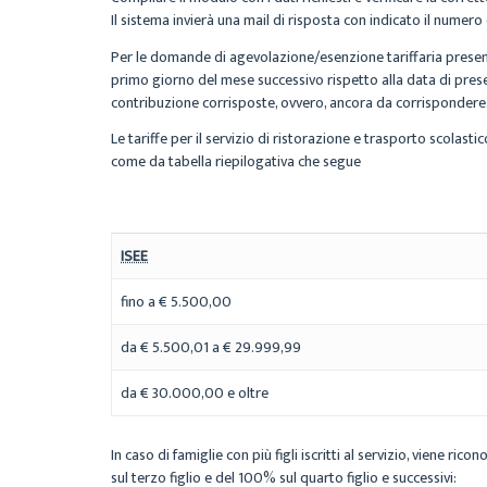
Il sistema invierà una mail di risposta con indicato il numer
Per le domande di agevolazione/esenzione tariffaria presentat
primo giorno del mese successivo rispetto alla data di pre
contribuzione corrisposte, ovvero, ancora da corrispondere
Le tariffe per il servizio di ristorazione e trasporto scolas
come da tabella riepilogativa che segue
ISEE
fino a € 5.500,00
da € 5.500,01 a € 29.999,99
da € 30.000,00 e oltre
In caso di famiglie con più figli iscritti al servizio, viene 
sul terzo figlio e del 100% sul quarto figlio e successivi: