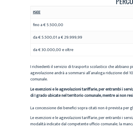
PERCO
ISEE
fino a € 5.500,00
da € 5.500,01 a € 29.999,99
da € 30.000,00 e oltre
I richiedenti il servizio di trasporto scolastico che abbiano p
agevolazione andrà a sommarsi all’analoga riduzione del 10% 
comunale.
Le esenzioni e le agevolazioni tariffarie, per entrambi i serv
di I grado ubicate nel territorio comunale, mentre ai non re
La concessione dei benefici sopra citati non è prevista per gli
Le esenzioni e le agevolazioni tariffarie, per entrambi i ser
modalità indicate dal competente ufficio comunale; la manc