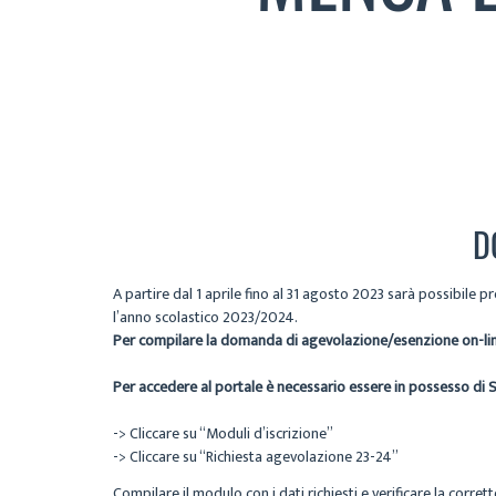
D
A partire dal 1 aprile fino al 31 agosto 2023 sarà possibile
l’anno scolastico 2023/2024.
Per compilare la domanda di agevolazione/esenzione on-line
Per accedere al portale è necessario essere in possesso di SP
-> Cliccare su “Moduli d’iscrizione”
-> Cliccare su “Richiesta agevolazione 23-24”
Compilare il modulo con i dati richiesti e verificare la corret