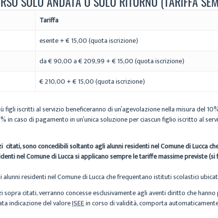
RSO SOLO ANDATA O SOLO RITORNO (TARIFFA SEM
Tariffa
esente + € 15,00 (quota iscrizione)
da € 90,00 a € 209,99 + € 15,00 (quota iscrizione)
€ 210,00 + € 15,00 (quota iscrizione)
iù figli iscritti al servizio beneficeranno di un’agevolazione nella misura del 10%
in caso di pagamento in un’unica soluzione per ciascun figlio iscritto al servi
izi citati, sono concedibili soltanto agli alunni residenti nel Comune di Lucca c
sidenti nel Comune di Lucca si applicano sempre le tariffe massime previste (si
 alunni residenti nel Comune di Lucca che frequentano istituti scolastici ubicati
vizi sopra citati, verranno concesse esclusivamente agli aventi diritto che hanno
ata indicazione del valore
ISEE
in corso di validità, comporta automaticamente 