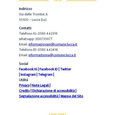
Indirizzo
Via delle Trombe, 6
55100 – Lucca (Lu)
Contatti
Telefono IG: 0583 442319
whatsapp: 3333735977
Email:
informagiovani@comune.lucca.it
Telefono ID: 0583 442416
Email:
informadonna@comune.lucca.it
Social
Facebook IG
|
Facebook ID
|
Twitter
|
Instagram
|
Telegram
|
Utilità
Privacy
|
Note Legali
|
Credits
|
Dichiarazione di accessibilità
|
Segnalazione accessibilità
|
Mappa del Sito