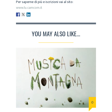
Per saperne di più e iscrizioni vai al sito:
www.lu.camcom.it
YOU MAY ALSO LIKE...
0