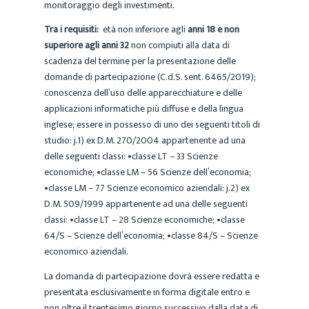
monitoraggio degli investimenti.
Tra i requisiti:
età non inferiore agli
anni 18 e non
superiore agli anni 32
non compiuti alla data di
scadenza del termine per la presentazione delle
domande di partecipazione (C.d.S. sent. 6465/2019);
conoscenza dell’uso delle apparecchiature e delle
applicazioni informatiche più diffuse e della lingua
inglese; essere in possesso di uno dei seguenti titoli di
studio: j.1) ex D.M. 270/2004 appartenente ad una
delle seguenti classi: •classe LT – 33 Scienze
economiche; •classe LM – 56 Scienze dell’economia;
•classe LM – 77 Scienze economico aziendali: j.2) ex
D.M. 509/1999 appartenente ad una delle seguenti
classi: •classe LT – 28 Scienze economiche; •classe
64/S – Scienze dell’economia; •classe 84/S – Scienze
economico aziendali.
La domanda di partecipazione dovrà essere redatta e
presentata esclusivamente in forma digitale entro e
non oltre il trentesimo giorno successivo dalla data di