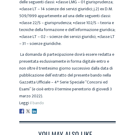
delle seguenti classi: •classe LMG – 01 giurisprudenza;
•classe LT – 14 scienze dei servizi giuridici; j.2) ex D.M.
509/1999 appartenente ad una delle seguenti classi:
•classe 22/S – giurisprudenza; •classe 102/S – teoria e
tecniche della formazione e dell’informazione giuridica;
•classe LT – 02 – scienze dei servizi giuridici; •classe LT
– 31 – scienze giuridiche.
La domanda di partecipazione dovrà essere redatta e
presentata esclusivamente in forma digitale entro e
non oltre il trentesimo giorno successivo dalla data di
pubblicazione dell’estratto del presente bando nella
Gazzetta Ufficiale – 4° Serie Speciale “Concorsi ed
Esami” (e cioè entro il termine perentorio di giovedì 3
marzo 2022).
Leggi
il bando
YOU MAY ALSO LIKE...