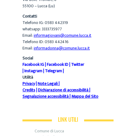
55100 – Lucca (Lu)
Contatti
Telefono IG: 0583 442319
whatsapp: 3333735977
Email:
informagiovani@comune.lucca.it
Telefono ID: 0583 442416
Email:
informadonna@comune.lucca.it
Social
Facebook IG
|
Facebook ID
|
Twitter
|
Instagram
|
Telegram
|
Utilità
Privacy
|
Note Legali
|
Credits
|
Dichiarazione di accessibilità
|
Segnalazione accessibilità
|
Mappa del Sito
LINK UTILI
Comune di Lucca