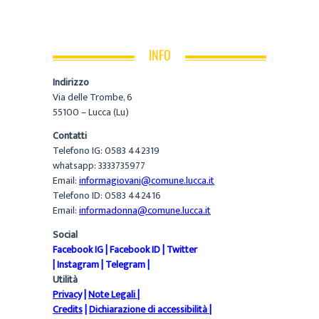
INFO
Indirizzo
Via delle Trombe, 6
55100 – Lucca (Lu)
Contatti
Telefono IG: 0583 442319
whatsapp: 3333735977
Email:
informagiovani@comune.lucca.it
Telefono ID: 0583 442416
Email:
informadonna@comune.lucca.it
Social
Facebook IG
|
Facebook ID
|
Twitter
|
Instagram
|
Telegram
|
Utilità
Privacy
|
Note Legali
|
Credits
|
Dichiarazione di accessibilità
|