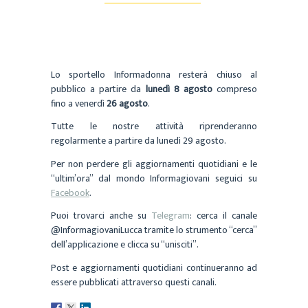
Lo sportello Informadonna resterà chiuso al
pubblico a partire da
lunedì 8 agosto
compreso
fino a venerdì
26 agosto
.
Tutte le nostre attività riprenderanno
regolarmente
a partire da lunedì 29 agosto.
Per non perdere gli aggiornamenti quotidiani e le
“ultim’ora” dal mondo Informagiovani seguici
su
Facebook
.
Puoi trovarci anche su
Te
legram
:
cerca il canale
@InformagiovaniLucca
tramite lo strumento “cerca”
dell’applicazione e clicca su “unisciti”.
Post e aggiornamenti quotidiani continueranno ad
essere pubblicati attraverso questi canali.