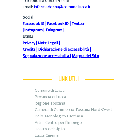
Telefono ID: 0583 442416
Email:
informadonna@comune.lucca.it
Social
Facebook IG
|
Facebook ID
|
Twitter
|
Instagram
|
Telegram
|
Utilità
Privacy
|
Note Legali
|
Credits
|
Dichiarazione di accessibilità
|
Segnalazione accessibilità
|
Mappa del Sito
LINK UTILI
Comune di Lucca
Provincia di Lucca
Regione Toscana
Camera di Commercio Toscana Nord-Ovest
Polo Tecnologico Lucchese
Arti – Centro per l’Impiego
Teatro del Giglio
Lucca Cinema