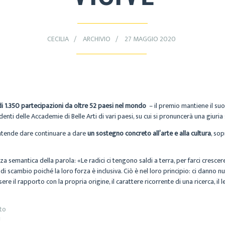
CECILIA
ARCHIVIO
27 MAGGIO 2020
di 1.350 partecipazioni da oltre 52 paesi nel mondo
– il premio mantiene il suo
denti delle Accademie di Belle Arti di vari paesi, su cui si pronuncerà una giuria 
 intende dare continuare a dare
un sostegno concreto all’arte e alla cultura
, so
ezza semantica della parola: «Le radici ci tengono saldi a terra, per farci crescere
 di scambio poiché la loro forza è inclusiva. Ciò è nel loro principio: ci danno n
ere il rapporto con la propria origine, il carattere ricorrente di una ricerca, 
ito
!