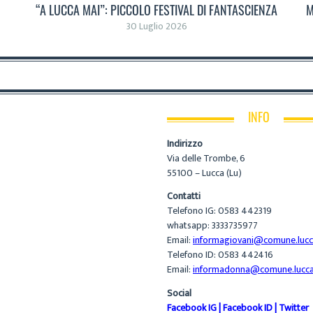
“A LUCCA MAI”: PICCOLO FESTIVAL DI FANTASCIENZA
M
30 Luglio 2026
INFO
Indirizzo
Via delle Trombe, 6
55100 – Lucca (Lu)
Contatti
Telefono IG: 0583 442319
whatsapp: 3333735977
Email:
informagiovani@comune.lucca
Telefono ID: 0583 442416
Email:
informadonna@comune.lucca.
Social
Facebook IG
|
Facebook ID
|
Twitter