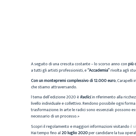
A seguito di una crescita costante – lo scorso anno con
più 
a tutti gli artisti professionisti, e
“Accademia”
rivolta agli stu
Con un montepremi complessivo di 12.000 euro
, Carapelli
che stiamo attraversando.
l tema dell’edizione 2020 è
Radici
, in riferimento alla ricch
livello individuale e collettivo. Rendono possibile ogni forma
trasformazione. In arte le radici sono essenziali: possono ess
necessario di un processo.»
Scopri il regolamento e maggiori informazioni visitando
il s
Hai tempo fino al
20 luglio 2020
per candidare la tua opera