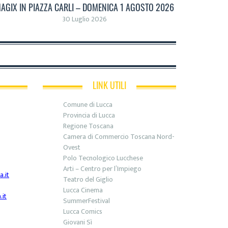
AGIX IN PIAZZA CARLI – DOMENICA 1 AGOSTO 2026
30 Luglio 2026
LINK UTILI
Comune di Lucca
Provincia di Lucca
Regione Toscana
Camera di Commercio Toscana Nord-
Ovest
Polo Tecnologico Lucchese
Arti – Centro per l’Impiego
.it
Teatro del Giglio
Lucca Cinema
it
SummerFestival
Lucca Comics
Giovani Sì