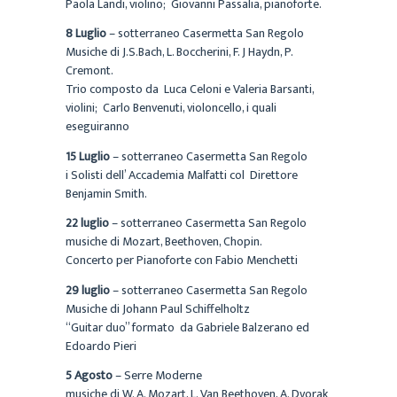
Paola Landi, violino; Giovanni Passalia, pianoforte.
8 Luglio
– sotterraneo Casermetta San Regolo
Musiche di J.S.Bach, L. Boccherini, F. J Haydn, P.
Cremont.
Trio composto da Luca Celoni e Valeria Barsanti,
violini; Carlo Benvenuti, violoncello, i quali
eseguiranno
15 Luglio
– sotterraneo Casermetta San Regolo
i Solisti dell’ Accademia Malfatti col Direttore
Benjamin Smith.
22 luglio
– sotterraneo Casermetta San Regolo
musiche di Mozart, Beethoven, Chopin.
Concerto per Pianoforte con Fabio Menchetti
29 luglio
– sotterraneo Casermetta San Regolo
Musiche di Johann Paul Schiffelholtz
“Guitar duo” formato da Gabriele Balzerano ed
Edoardo Pieri
5 Agosto
– Serre Moderne
musiche di W. A. Mozart, L. Van Beethoven, A. Dvorak