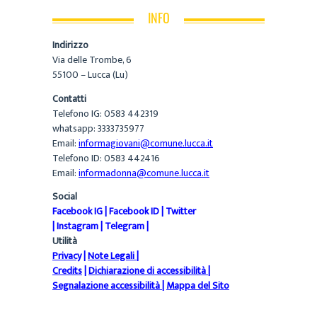
INFO
Indirizzo
Via delle Trombe, 6
55100 – Lucca (Lu)
Contatti
Telefono IG: 0583 442319
whatsapp: 3333735977
Email:
informagiovani@comune.lucca.it
Telefono ID: 0583 442416
Email:
informadonna@comune.lucca.it
Social
Facebook IG
|
Facebook ID
|
Twitter
|
Instagram
|
Telegram
|
Utilità
Privacy
|
Note Legali
|
Credits
|
Dichiarazione di accessibilità
|
Segnalazione accessibilità
|
Mappa del Sito