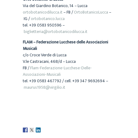
Via del Giardino Botanico, 14 – Lucca
ortobotanicodilucca.it
– FB /
OrtoBotanicoLucca
–
IG /
ortobotanico.lucca
tel. +39 0583 950596 –
biglietteria@ortobotanicodilucca.it
FLAM – Federazione Lucchese delle Associazioni
Musicali
c/o Croce Verde di Lucca
V.le Castracani, 468/d – Lucca
FB /
Flam-Federazione-Lucchese-Delle-
Associazioni-Musicali
tel. +39 0583 467792 / cell. +39 347 9692694 –
maurus1958@virgilio.it