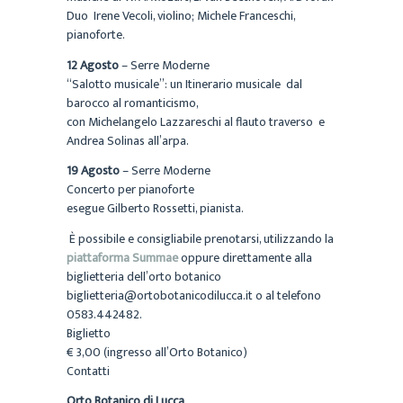
Duo Irene Vecoli, violino; Michele Franceschi,
pianoforte.
12 Agosto
– Serre Moderne
“Salotto musicale”: un Itinerario musicale dal
barocco al romanticismo,
con Michelangelo Lazzareschi al flauto traverso e
Andrea Solinas all’arpa.
19 Agosto
– Serre Moderne
Concerto per pianoforte
esegue Gilberto Rossetti, pianista.
È possibile e consigliabile prenotarsi, utilizzando la
piattaforma Summae
oppure direttamente alla
biglietteria dell’orto botanico
biglietteria@ortobotanicodilucca.it o al telefono
0583.442482.
Biglietto
€ 3,00 (ingresso all’Orto Botanico)
Contatti
Orto Botanico di Lucca