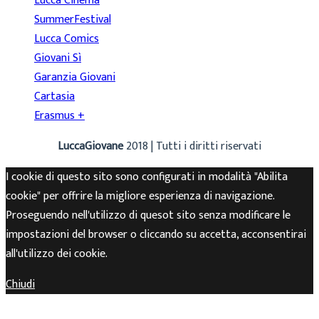
Lucca Cinema
SummerFestival
Lucca Comics
Giovani Sì
Garanzia Giovani
Cartasia
Erasmus +
LuccaGiovane
2018 | Tutti i diritti riservati
I cookie di questo sito sono configurati in modalità "Abilita
cookie" per offrire la migliore esperienza di navigazione.
Proseguendo nell'utilizzo di quesot sito senza modificare le
impostazioni del browser o cliccando su accetta, acconsentirai
all'utilizzo dei cookie.
Chiudi