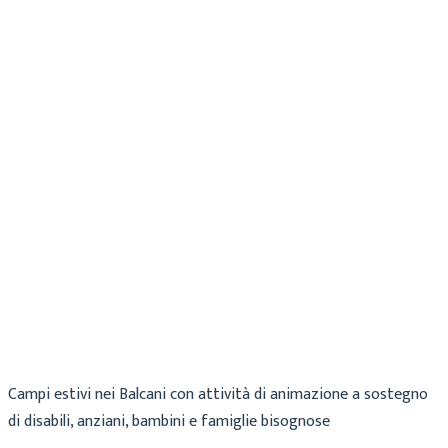
Cecilia
Archivio
12 Giugno 2019
Campi estivi nei Balcani con attività di animazione a sostegno
di disabili, anziani, bambini e famiglie bisognose