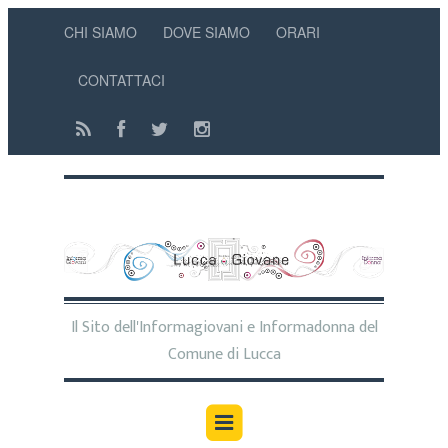
CHI SIAMO
DOVE SIAMO
ORARI
CONTATTACI
Il Sito dell'Informagiovani e Informadonna del
Comune di Lucca