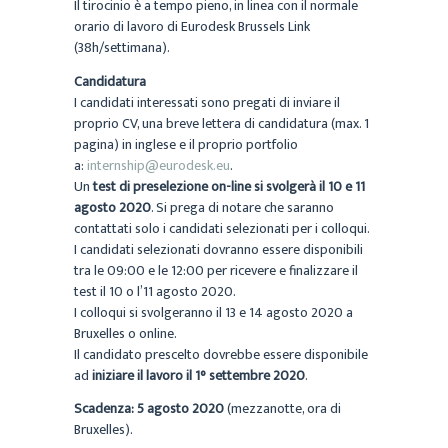
Il tirocinio è a tempo pieno, in linea con il normale
orario di lavoro di Eurodesk Brussels Link
(38h/settimana).
Candidatura
I candidati interessati sono pregati di inviare il
proprio CV, una breve lettera di candidatura (max. 1
pagina) in inglese e il proprio portfolio
a:
internship@eurodesk.eu
.
Un
test di preselezione on-line si svolgerà il 10 e 11
agosto 2020
. Si prega di notare che saranno
contattati solo i candidati selezionati per i colloqui.
I candidati selezionati dovranno essere disponibili
tra le 09:00 e le 12:00 per ricevere e finalizzare il
test il 10 o l’11 agosto 2020.
I colloqui si svolgeranno il 13 e 14 agosto 2020 a
Bruxelles o online.
Il candidato prescelto dovrebbe essere disponibile
ad
iniziare il lavoro il 1° settembre 2020
.
Scadenza: 5 agosto 2020
(mezzanotte, ora di
Bruxelles).