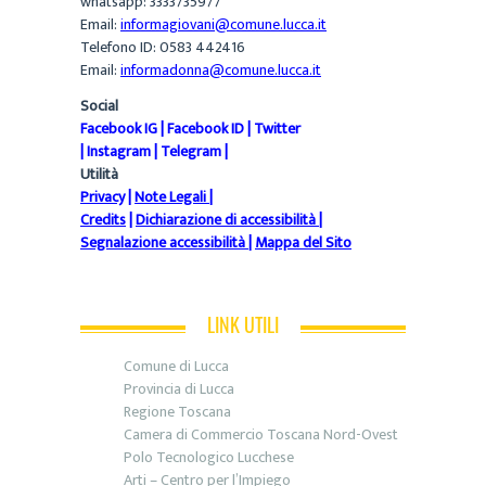
whatsapp: 3333735977
Email:
informagiovani@comune.lucca.it
Telefono ID: 0583 442416
Email:
informadonna@comune.lucca.it
Social
Facebook IG
|
Facebook ID
|
Twitter
|
Instagram
|
Telegram
|
Utilità
Privacy
|
Note Legali
|
Credits
|
Dichiarazione di accessibilità
|
Segnalazione accessibilità
|
Mappa del Sito
LINK UTILI
Comune di Lucca
Provincia di Lucca
Regione Toscana
Camera di Commercio Toscana Nord-Ovest
Polo Tecnologico Lucchese
Arti – Centro per l’Impiego