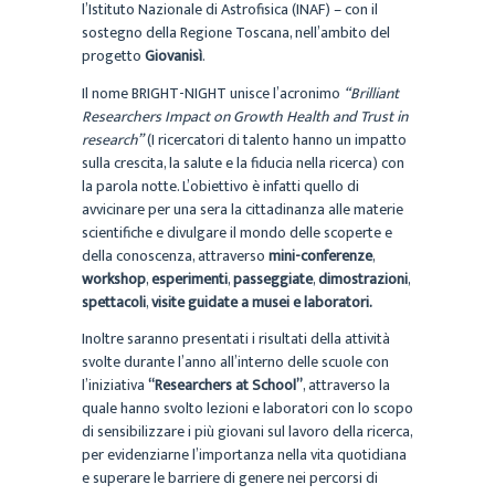
l’Istituto Nazionale di Astrofisica (INAF) – con il
sostegno della Regione Toscana, nell’ambito del
progetto
Giovanisì
.
Il nome BRIGHT-NIGHT unisce l’acronimo
“Brilliant
Researchers Impact on Growth Health and Trust in
research”
(I ricercatori di talento hanno un impatto
sulla crescita, la salute e la fiducia nella ricerca) con
la parola notte. L’obiettivo è infatti quello di
avvicinare per una sera la cittadinanza alle materie
scientifiche e divulgare il mondo delle scoperte e
della conoscenza, attraverso
mini-conferenze
,
workshop
,
esperimenti
,
passeggiate
,
dimostrazioni
,
spettacoli
,
visite guidate
a musei e laboratori.
Inoltre saranno presentati i risultati della attività
svolte durante l’anno all’interno delle scuole con
l’iniziativa
“Researchers at School”
, attraverso la
quale hanno svolto lezioni e laboratori con lo scopo
di sensibilizzare i più giovani sul lavoro della ricerca,
per evidenziarne l’importanza nella vita quotidiana
e superare le barriere di genere nei percorsi di