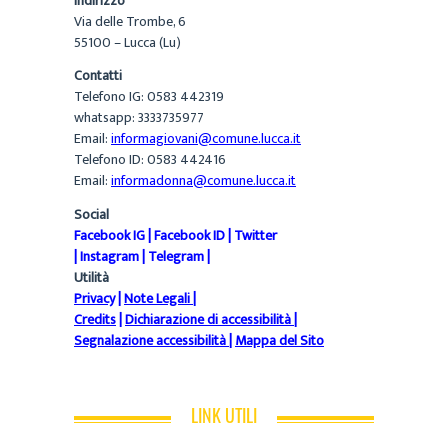
Indirizzo
Via delle Trombe, 6
55100 – Lucca (Lu)
Contatti
Telefono IG: 0583 442319
whatsapp: 3333735977
Email:
informagiovani@comune.lucca.it
Telefono ID: 0583 442416
Email:
informadonna@comune.lucca.it
Social
Facebook IG
|
Facebook ID
|
Twitter
|
Instagram
|
Telegram
|
Utilità
Privacy
|
Note Legali
|
Credits
|
Dichiarazione di accessibilità
|
Segnalazione accessibilità
|
Mappa del Sito
LINK UTILI