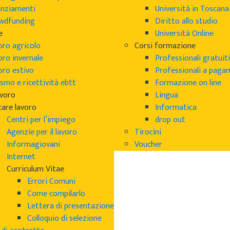
anziamenti
Università in Toscana
wdfunding
Diritto allo studio
e
Università Online
oro agricolo
Corsi formazione
oro invernale
Professionali gratuiti
oro estivo
Professionali a pag
smo e ricettività ebtt
Formazione on line
avoro
Lingua
care lavoro
Informatica
Centri per l’impiego
drop out
Agenzie per il lavoro
Tirocini
Informagiovani
Voucher
Internet
Curriculum Vitae
Errori Comuni
Come compilarlo
Lettera di presentazione
Colloquio di selezione