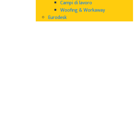
Campi di lavoro
Woofing & Workaway
Eurodesk
Cecilia
Borse di studio
Concorsi culturali
News estero
8 Luglio 2026