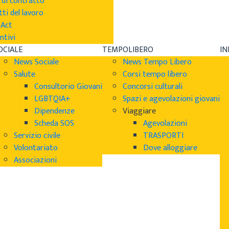
 di contratto
tti del lavoro
sAct
ntivi
OCIALE
TEMPOLIBERO
I
News Sociale
News Tempo Libero
Salute
Corsi tempo libero
Consultorio Giovani
Concorsi culturali
LGBTQIA+
Spazi e agevolazioni giovani
Dipendenze
Viaggiare
Scheda SOS
Agevolazioni
Servizio civile
TRASPORTI
Volontariato
Dove alloggiare
Associazioni