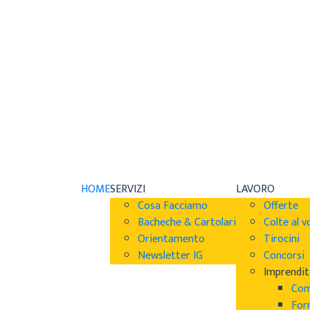
HOME
SERVIZI
LAVORO
Cosa Facciamo
Offerte
Bacheche & Cartolari
Colte al v
Orientamento
Tirocini
Newsletter IG
Concorsi
Imprendit
Com
For