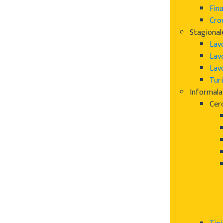
Fin
Cro
Stagional
Lav
Lav
Lav
Turi
Informal
Cer