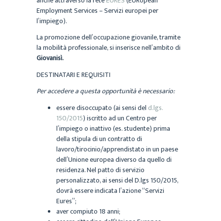
anche attraverso la rete
EURES
(EURopean
Employment Services – Servizi europei per
l’impiego).
La promozione dell’occupazione giovanile, tramite
la mobilità professionale, si inserisce nell’ambito di
Giovanisì.
DESTINATARI E REQUISITI
Per accedere a questa opportunità è necessario:
essere disoccupato (ai sensi del
d.lgs.
150/2015
) iscritto ad un Centro per
l’impiego o inattivo (es. studente) prima
della stipula di un contratto di
lavoro/tirocinio/apprendistato in un paese
dell’Unione europea diverso da quello di
residenza. Nel patto di servizio
personalizzato, ai sensi del D.lgs 150/2015,
dovrà essere indicata l’azione “Servizi
Eures”;
aver compiuto 18 anni;