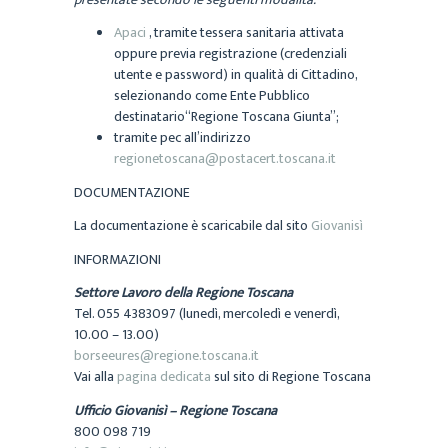
Apaci
, tramite tessera sanitaria attivata
oppure previa registrazione (credenziali
utente e password) in qualità di Cittadino,
selezionando come Ente Pubblico
destinatario“Regione Toscana Giunta”;
tramite pec all’indirizzo
regionetoscana@postacert.toscana.it
DOCUMENTAZIONE
La documentazione è scaricabile dal sito
Giovanisì
INFORMAZIONI
Settore Lavoro della Regione Toscana
Tel. 055 4383097 (lunedì, mercoledì e venerdì,
10.00 – 13.00)
borseeures@regione.toscana.it
Vai alla
pagina dedicata
sul sito di Regione Toscana
Ufficio Giovanisì – Regione Toscana
800 098 719