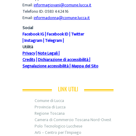
Email:
informagiovani@comune.lucca.it
Telefono ID: 0583 442416
Email:
informadonna@comune.lucca.it
Social
Facebook IG
|
Facebook ID
|
Twitter
|
Instagram
|
Telegram
|
Utilità
Privacy
|
Note Legali
|
Credits
|
Dichiarazione di accessibilità
|
Segnalazione accessibilità
|
Mappa del Sito
LINK UTILI
Comune di Lucca
Provincia di Lucca
Regione Toscana
Camera di Commercio Toscana Nord-Ovest
Polo Tecnologico Lucchese
Arti – Centro per l’Impiego