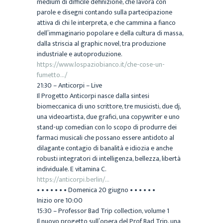
medium di difficile definizione, che lavora con
parole e disegni contando sulla partecipazione
attiva di chi le interpreta, e che cammina a fianco
dell’immaginario popolare e della cultura di massa,
dalla striscia al graphic novel, tra produzione
industriale e autoproduzione.
https://www.lospaziobianco.it/che-cose-un-
fumetto…/
21:30 – Anticorpi – Live
Il Progetto Anticorpi nasce dalla sintesi
biomeccanica di uno scrittore, tre musicisti, due dj,
una videoartista, due grafici, una copywriter e uno
stand-up comedian con lo scopo di produrre dei
farmaci musicali che possano essere antidoto al
dilagante contagio di banalità e idiozia e anche
robusti integratori di intelligenza, bellezza, libertà
individuale. E vitamina C.
https://anticorpi.berlin/…
• • • • • • • Domenica 20 giugno • • • • • •
Inizio ore 10:00
15:30 – Professor Bad Trip collection, volume 1
Il nuovo progetto sull’opera del Prof Bad Trip, una