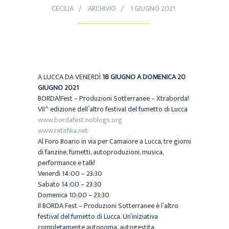
CECILIA
ARCHIVIO
1 GIUGNO 2021
A LUCCA DA VENERDÌ
18 GIUGNO A DOMENICA 20
GIUGNO 2021
BORDA!Fest – Produzioni Sotterranee – Xtraborda!
VII^ edizione dell’altro festival del fumetto di Lucca
www.bordafest.noblogs.org
www.retefika.net
Al Foro Boario in via per Camaiore a Lucca, tre giorni
di fanzine, fumetti, autoproduzioni, musica,
performance e talk!
Venerdì 14:00 – 23:30
Sabato 14:00 – 23:30
Domenica 10:00 – 23:30
Il BORDA Fest – Produzioni Sotterranee è l’altro
festival del fumetto di Lucca. Un’iniziativa
completamente autonoma, autogestita,