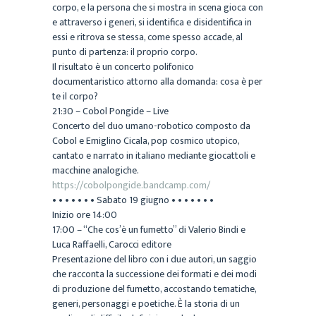
corpo, e la persona che si mostra in scena gioca con
e attraverso i generi, si identifica e disidentifica in
essi e ritrova se stessa, come spesso accade, al
punto di partenza: il proprio corpo.
Il risultato è un concerto polifonico
documentaristico attorno alla domanda: cosa è per
te il corpo?
21:30 – Cobol Pongide – Live
Concerto del duo umano-robotico composto da
Cobol e Emiglino Cicala, pop cosmico utopico,
cantato e narrato in italiano mediante giocattoli e
macchine analogiche.
https://cobolpongide.bandcamp.com/
• • • • • • • Sabato 19 giugno • • • • • • •
Inizio ore 14:00
17:00 – “Che cos’è un fumetto” di Valerio Bindi e
Luca Raffaelli, Carocci editore
Presentazione del libro con i due autori, un saggio
che racconta la successione dei formati e dei modi
di produzione del fumetto, accostando tematiche,
generi, personaggi e poetiche. È la storia di un