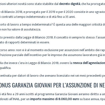
ioni ulteriori novità sono state stabilite dal
decreto dignità
, che ha prorogato 
 di Bilancio 2018, e prorogato per il 2019 e per il 2020 consiste in uno sgravi
i contratti a tempo indeterminato e di età fino a 35 anni.
to di lavoro a tempo indeterminato? È questa una delle maggiori criticità dell
he non ha valore di assolutezza.
to previsto dalla Legge di Bilancio 2018. Il concetto è sempre lo stesso: l’ass
o di rapporti determinati in essere.
corso anno: non vi è al momento esclusione per assunzioni nell’ambito dei rapp
 fruizione parziale dell’incentivo per le imprese che assumono lavoratore già in
 che invece c’era in Legge di Bilancio 2018, ovvero la
revoca dell’agevolazio
ualifica.
centivata per datori di lavoro che avevano licenziato nei sei mesi precedenti pe
ONUS GARANZIA GIOVANI PER L’ASSUNZIONE DI NE
età fino a 29 anni iscritti al programma Garanzia Giovani avranno diritto a un 
dovuti all’INAIL, per un
importo massimo di 8.060,00 euro
su base annua, rip