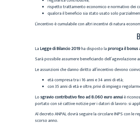
regolarità contributiva;
rispetto trattamento economico e normativo dei cont
qualora il beneficio sia stato usato solo parzialme
L’incentivo è cumulabile con altri incentivi di natura eco
B
La
Legge di Bilancio 2019
ha disposto la
proroga il bonus 
Sarà possibile assumere beneficiando dell’agevolazione an
Le assunzioni che danno diritto all’incentivo devono coin
età compresa tra i 16 anni e 34 anni di età;
con 35 anni di età e oltre, privi di impiego regolarm
Lo
sgravio contributivo fino ad 8.060 euro annui
è riconos
portato con sé cattive notizie per i datori di lavoro: si ap
Al decreto ANPAL dovrà seguire la circolare INPS con le rego
scorso anno.