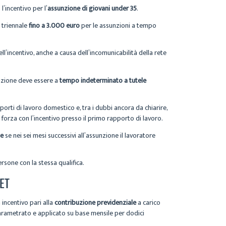
l’incentivo per l’
assunzione di giovani under 35
.
o triennale
fino a 3.000 euro
per le assunzioni a tempo
’incentivo, anche a causa dell’incomunicabilità della rete
unzione deve essere a
tempo indeterminato a tutele
orti di lavoro domestico e, tra i dubbi ancora da chiarire,
 forza con l’incentivo presso il primo rapporto di lavoro.
ne
se nei sei mesi successivi all’assunzione il lavoratore
rsone con la stessa qualifica.
ET
incentivo pari alla
contribuzione previdenziale
a carico
arametrato e applicato su base mensile per dodici