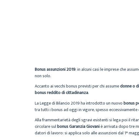
Bonus assunzioni 2019
: in alcuni casi le imprese che assu
non solo.
Accanto ai vecchi bonus previsti per chi assume
donne o d
bonus reddito di cittadinanza
.
La Legge di Bilancio 2019 ha introdotto un nuovo
bonus pe
tra tutti i bonus ad oggi in vigore, spesso eccessivamente d
Alla frammentarietà degli sgravi esistenti si lega poi il rita
circolare sul
bonus Garanzia Giovani
è arrivata dopo tre me
datori di lavoro: si applica solo alle assunzioni dal 1° magg