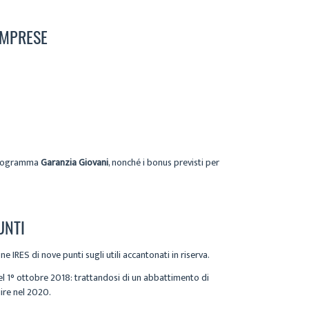
IMPRESE
 programma
Garanzia Giovani
, nonché i bonus previsti per
UNTI
one IRES di nove punti sugli utili accantonati in riserva.
el 1° ottobre 2018: trattandosi di un abbattimento di
uire nel 2020.