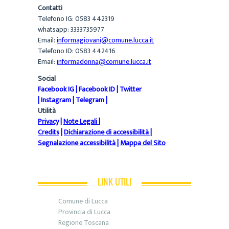
Contatti
Telefono IG: 0583 442319
whatsapp: 3333735977
Email:
informagiovani@comune.lucca.it
Telefono ID: 0583 442416
Email:
informadonna@comune.lucca.it
Social
Facebook IG
|
Facebook ID
|
Twitter
|
Instagram
|
Telegram
|
Utilità
Privacy
|
Note Legali
|
Credits
|
Dichiarazione di accessibilità
|
Segnalazione accessibilità
|
Mappa del Sito
LINK UTILI
Comune di Lucca
Provincia di Lucca
Regione Toscana