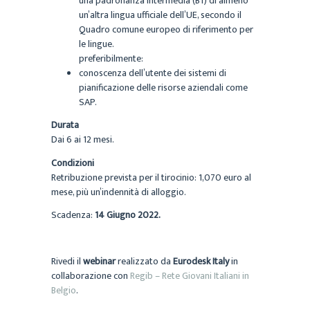
una padronanza intermedia (B1) di almeno
un’altra lingua ufficiale dell’UE, secondo il
Quadro comune europeo di riferimento per
le lingue.
preferibilmente:
conoscenza dell’utente dei sistemi di
pianificazione delle risorse aziendali come
SAP.
Durata
Dai 6 ai 12 mesi.
Condizioni
Retribuzione prevista per il tirocinio: 1,070 euro al
mese, più un’indennità di alloggio.
Scadenza:
14 Giugno 2022.
Rivedi il
webinar
realizzato da
Eurodesk Italy
in
collaborazione con
Regib – Rete Giovani Italiani in
Belgio
.