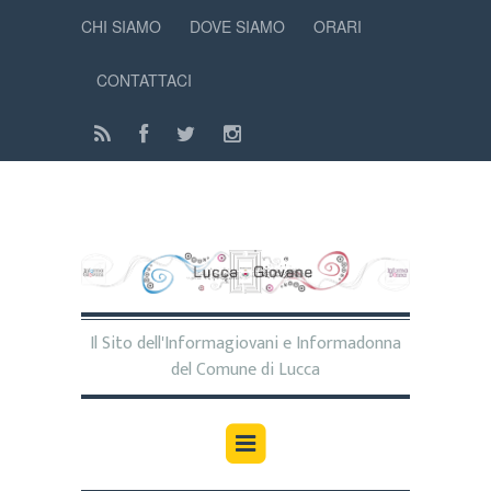
CHI SIAMO
DOVE SIAMO
ORARI
CONTATTACI
Il Sito dell'Informagiovani e Informadonna
del Comune di Lucca