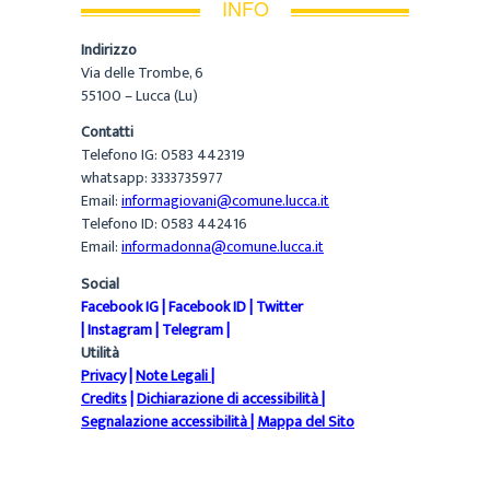
INFO
Indirizzo
Via delle Trombe, 6
55100 – Lucca (Lu)
Contatti
Telefono IG: 0583 442319
whatsapp: 3333735977
Email:
informagiovani@comune.lucca.it
Telefono ID: 0583 442416
Email:
informadonna@comune.lucca.it
Social
Facebook IG
|
Facebook ID
|
Twitter
|
Instagram
|
Telegram
|
Utilità
Privacy
|
Note Legali
|
Credits
|
Dichiarazione di accessibilità
|
Segnalazione accessibilità
|
Mappa del Sito