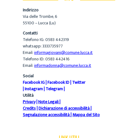
Indirizzo
Via delle Trombe, 6
55100 – Lucca (Lu)
Contatti
Telefono IG: 0583 442319
whatsapp: 3333735977
Email:
informagiovani@comune.lucca.it
Telefono ID: 0583 442416
Email:
informadonna@comune.lucca.it
Social
Facebook IG
|
Facebook ID
|
Twitter
|
Instagram
|
Telegram
|
Utilità
Privacy
|
Note Legali
|
Credits
|
Dichiarazione di accessibilità
|
Segnalazione accessibilità
|
Mappa del Sito
LINK UTILI