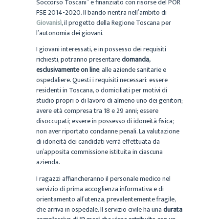
Soccorso Toscani” e finanziato con risorse del POR
FSE 2014-2020. Il bando rientra nell’ambito di
Giovanisì
, il progetto della Regione Toscana per
l’autonomia dei giovani.
I giovani interessati, e in possesso dei requisiti
richiesti, potranno presentare
domanda,
esclusivamente on line
, alle aziende sanitarie e
ospedaliere. Questi i requisiti necessari: essere
residenti in Toscana, o domiciliati per motivi di
studio propri o di lavoro di almeno uno dei genitori;
avere età compresa tra 18 e 29 anni; essere
disoccupati; essere in possesso di idoneità fisica;
non aver riportato condanne penali. La valutazione
di idoneità dei candidati verrà effettuata da
un’apposita commissione istituita in ciascuna
azienda.
I ragazzi affiancheranno il personale medico nel
servizio di prima accoglienza informativa e di
orientamento all’utenza, prevalentemente fragile,
che arriva in ospedale. Il servizio civile ha una
durata