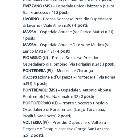
FIVIZZANO (MS)
– Ospedale Civico Fivizzano (Salita
San Francesco n.1)
2 posti
;
LIVORNO
– Pronto Soccorso Presidio Ospedaliero
di Livorno ( Viale Alfieri n.36)
4 posti
;
MASSA
– Ospedale Apuane (Via Enrico Mattei n.21)
1 posti
;
MASSA
– Ospedale Apuane Direzione Medica (Via
Enrico Mattei n.21)
4 posti
;
PIOMBINO (LI)
– Pronto Soccorso Presidio
Ospedaliero di Piombino (Via Forlanini n.24)
3 posti
;
PONTEDERA (PI)
– Medicina e Chirurgia
d’Accettazione e d’Urgenza – Pontedera ( Via Roma
n.151)
4 posti
;
PONTREMOLI (MS)
– Ospedale S.Antonio Abbate
Pontremoli ( Via Nazionale n.32)
2 posti
;
PORTOFERRAIO (LI)
– Pronto Soccorso Presidio
Ospedaliero di Portoferraio (Largo Torchiana,
località San Rocco)
2 posti
;
VOLTERRA (PI)
– Presidio Ospedaliero Volterra –
Degenze e Terapie Intensive (Borgo San Lazzero
n.5)
2 posti
;