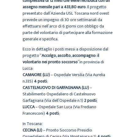
complessiva di 12 mesi che viene retribuita con un
assegno mensile pari a 433,80 euro
. Il progetto
presentato dall’Azienda USL Toscana nord ovest
prevede un impegno di 30 ore settimanali da
effettuarsi nell’arco di 6 giorni con obbligo da
parte del volontario di partecipare alla formazione
generale e specifica.
Ecco in dettaglio i posti messi a disposizione dal
progetto “
Accolgo, ascolto, accompagno: il
volontario nei pronto soccorso
”in provincia di
Lucca:
CAMAIORE (LU)
– Ospedale Versilia (Via Aurelia
n.335)
4 posti
;
CASTELNUOVO DI GARFAGNANA (LU)
–
Stabilimento Ospedaliero di Castelnuovo
Garfagnana (Via dell’Ospedale n.1)
2 posti
;
LUCCA
– Ospedale San Luca (Via Frediano
Francesconi)
4 posti
;
In Toscana:
CECINA (LI)
– Pronto Soccorso Presidio
Ospedaliero di Cecina (Via Montanara n.1)
4 posti
;