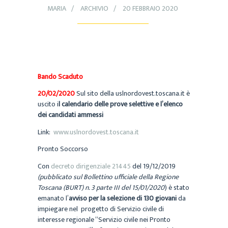
MARIA
ARCHIVIO
20 FEBBRAIO 2020
Bando Scaduto
20/02/2020
Sul sito della uslnordovest.toscana.it è
uscito i
l calendario delle prove selettive e l’elenco
dei candidati ammessi
Link:
www.uslnordovest.toscana.it
Pronto Soccorso
Con
decreto dirigenziale 21445
del 19/12/2019
(pubblicato sul Bollettino ufficiale della Regione
Toscana (BURT) n. 3 parte III del 15/01/2020
) è stato
emanato l’
avviso per la selezione di 130 giovani
da
impiegare nel progetto di Servizio civile di
interesse regionale “Servizio civile nei Pronto