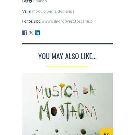
Leggi
il bando
Vai al
modulo per la domanda
Fonte: sito
www.uslnordovest.toscana.it
YOU MAY ALSO LIKE...
0