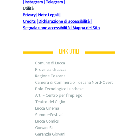
|
Instagram
|
Telegram
|
Utilità
Privacy
|
Note Legali
|
Credits
|
Dichiarazione di accessibilità
|
Segnalazione accessibilità
|
Mappa del Sito
LINK UTILI
Comune di Lucca
Provincia di Lucca
Regione Toscana
Camera di Commercio Toscana Nord-Ovest
Polo Tecnologico Lucchese
Arti – Centro per l’Impiego
Teatro del Giglio
Lucca Cinema
SummerFestival
Lucca Comics
Giovani Sì
Garanzia Giovani