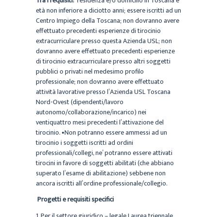
Tra i requisiti:
residenza e/o domicilio in Toscana e
età non inferiore a diciotto anni; essere iscritti ad un
Centro Impiego della Toscana; non dovranno avere
effettuato precedenti esperienze di tirocinio
extracurriculare presso questa Azienda USL; non
dovranno avere effettuato precedenti esperienze
di tirocinio extracurriculare presso altri soggetti
pubblici o privati nel medesimo profilo
professionale; non dovranno avere effettuato
attività lavorative presso l’Azienda USL Toscana
Nord-Ovest (dipendenti/lavoro
autonomo/collaborazione/incarico) nei
ventiquattro mesi precedenti l’attivazione del
tirocinio. •Non potranno essere ammessi ad un
tirocinio i soggetti iscritti ad ordini
professionali/collegi, ne’ potranno essere attivati
tirocini in favore di soggetti abilitati (che abbiano
superato l’esame di abilitazione) sebbene non
ancora iscritti all’ordine professionale/collegio.
Progetti e requisiti specifici
1. Per il settore giuridico – legale Laurea triennale