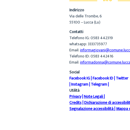
Indirizzo
Via delle Trombe, 6
55100 – Lucca (Lu)
Contatti
Telefono IG: 0583 442319
whatsapp: 3333735977
Email:
informagiovani@comune.lucca
Telefono ID: 0583 442416
Email:
informadonna@comune.lucca.
Social
Facebook IG
|
Facebook ID
|
Twitter
|
Instagram
|
Telegram
|
Utilità
Privacy
|
Note Legali
|
Credits
|
Dichiarazione di accessibili
Segnalazione accessibilità
|
Mappa d