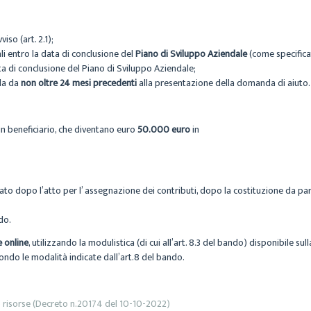
viso (art. 2.1);
i entro la data di conclusione del
Piano di Sviluppo Aziendale
(come specificate
a di conclusione del Piano di Sviluppo Aziendale;
nda da
non oltre 24 mesi precedenti
alla presentazione della domanda di aiuto.
n beneficiario, che diventano euro
50.000 euro
in
to dopo l’atto per l’ assegnazione dei contributi, dopo la costituzione da parte
do.
 online
, utilizzando la modulistica (di cui all’art. 8.3 del bando) disponibile s
ndo le modalità indicate dall’art.8 del bando.
 risorse (Decreto n.20174 del 10-10-2022)