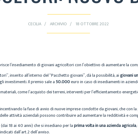
CECILIA
ARCHIVIO
18 OTTOBRE 2022
isce l’insediamento di giovani agricoltori con l’obiettivo di aumentare la comp
ri”, inserito all’interno del “Pacchetto giovani”, dà la possibilità, ai
giovani u
gli investimenti. Il premio sale a
50.000
euro in caso di insediamenti in aziend
 materiali, come l’acquisto dei terreni, interventi per l’efficientamento energe
 incentivando la fase di avvio di nuove imprese condotte da giovani, che con 
delle attività aziendali possono contribuire ad aumentare la redditività e comp
(dai 18 ai 40 anni) che si insediano per la
prima volta in una azienda agricola
,
dicati dall’art.2 dell’avviso.