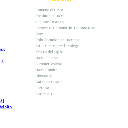
Comune di Lucca
Provincia di Lucca
Regione Toscana
Camera di Commercio Toscana Nord-
Ovest
Polo Tecnologico Lucchese
Arti – Centro per l’Impiego
.it
Teatro del Giglio
Lucca Cinema
it
SummerFestival
Lucca Comics
Giovani Sì
Garanzia Giovani
Cartasia
Erasmus +
tà
|
el Sito