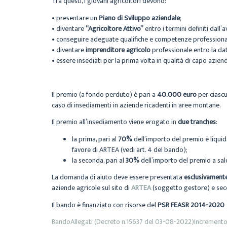
Tra questi, i giovani agricoltori devono:
• presentare un
Piano di Sviluppo aziendale
;
• diventare
“Agricoltore Attivo”
entro i termini definiti dall’av
• conseguire adeguate qualifiche e competenze professional
• diventare
imprenditore agricolo
professionale entro la dat
• essere insediati per la prima volta in qualità di capo azie
Il premio (a fondo perduto) è pari a
40.000 euro
per ciascu
caso di insediamenti in aziende ricadenti in aree montane.
Il premio all’insediamento viene erogato in
due tranches
:
la prima, pari al
70%
dell’importo del premio è liquida
favore di ARTEA (vedi art. 4 del bando);
la seconda, pari al
30%
dell’importo del premio a sal
La domanda di aiuto deve essere presentata
esclusivamente
aziende agricole sul sito di
ARTEA
(soggetto gestore) e seco
Il bando è finanziato con risorse del
PSR FEASR 2014-2020
Bando
Allegati (Decreto n.15637 del 03-08-2022)
Incremento