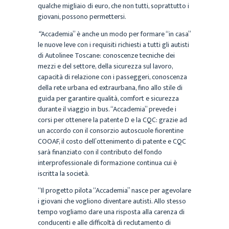
qualche migliaio di euro, che non tutti, soprattutto i
giovani, possono permettersi.
“
Accademia” è anche un modo per formare “in casa”
le nuove leve con i requisiti richiesti a tutti gli autisti
di Autolinee Toscane: conoscenze tecniche dei
mezzi e del settore, della sicurezza sul lavoro,
capacità di relazione con i passeggeri, conoscenza
della rete urbana ed extraurbana, fino allo stile di
guida per garantire qualità, comfort e sicurezza
durante il viaggio in bus. “Accademia” prevede i
corsi per ottenere la patente D e la CQC: grazie ad
un accordo con il consorzio autoscuole fiorentine
COOAF, il costo dell’ottenimento di patente e CQC
sarà finanziato con il contributo del fondo
interprofessionale di formazione continua cui è
iscritta la società.
“Il progetto pilota “Accademia” nasce per agevolare
i giovani che vogliono diventare autisti. Allo stesso
tempo vogliamo dare una risposta alla carenza di
conducenti e alle difficoltà di reclutamento di