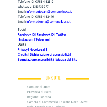
Telefono IG: 0583 442319
whatsapp: 3333735977
Email:
informagiovani@comune.lucca.it
Telefono ID: 0583 442416
Email:
informadonna@comune.lucca.it
Social
Facebook IG
|
Facebook ID
|
Twitter
|
Instagram
|
Telegram
|
Utilità
Privacy
|
Note Legali
|
Credits
|
Dichiarazione di accessibilità
|
Segnalazione accessibilità
|
Mappa del Sito
LINK UTILI
Comune di Lucca
Provincia di Lucca
Regione Toscana
Camera di Commercio Toscana Nord-Ovest
Polo Tecnologico Lucchese