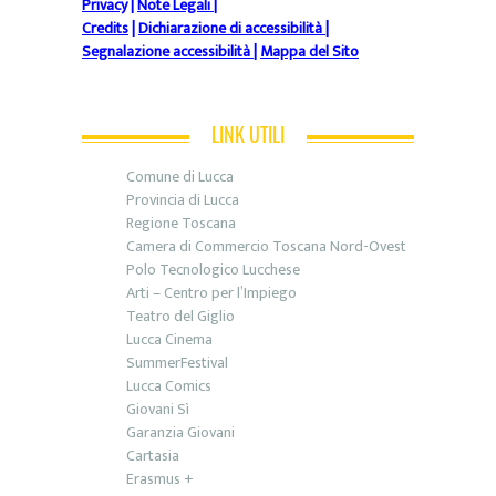
Privacy
|
Note Legali
|
Credits
|
Dichiarazione di accessibilità
|
Segnalazione accessibilità
|
Mappa del Sito
LINK UTILI
Comune di Lucca
Provincia di Lucca
Regione Toscana
Camera di Commercio Toscana Nord-Ovest
Polo Tecnologico Lucchese
Arti – Centro per l’Impiego
Teatro del Giglio
Lucca Cinema
SummerFestival
Lucca Comics
Giovani Sì
Garanzia Giovani
Cartasia
Erasmus +