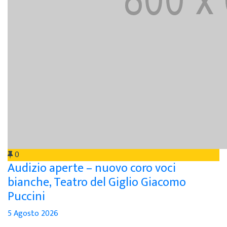
0
Audizio aperte – nuovo coro voci
bianche, Teatro del Giglio Giacomo
Puccini
5 Agosto 2026