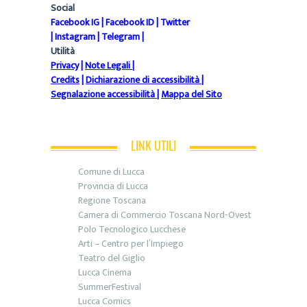
Social
Facebook IG
|
Facebook ID
|
Twitter
|
Instagram
|
Telegram
|
Utilità
Privacy
|
Note Legali
|
Credits
|
Dichiarazione di accessibilità
|
Segnalazione accessibilità
|
Mappa del Sito
LINK UTILI
Comune di Lucca
Provincia di Lucca
Regione Toscana
Camera di Commercio Toscana Nord-Ovest
Polo Tecnologico Lucchese
Arti – Centro per l’Impiego
Teatro del Giglio
Lucca Cinema
SummerFestival
Lucca Comics