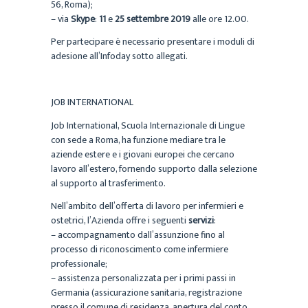
56, Roma);
– via
Skype
:
11
e
25 settembre 2019
alle ore 12.00.
Per partecipare è necessario presentare i moduli di
adesione all’Infoday sotto allegati.
JOB INTERNATIONAL
Job International, Scuola Internazionale di Lingue
con sede a Roma, ha funzione mediare tra le
aziende estere e i giovani europei che cercano
lavoro all’estero, fornendo supporto dalla selezione
al supporto al trasferimento.
Nell’ambito dell’offerta di lavoro per infermieri e
ostetrici, l’Azienda offre i seguenti
servizi
:
– accompagnamento dall’assunzione fino al
processo di riconoscimento come infermiere
professionale;
– assistenza personalizzata per i primi passi in
Germania (assicurazione sanitaria, registrazione
presso il comune di residenza, apertura del conto