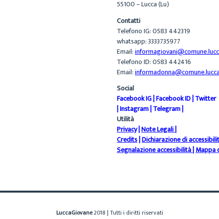
55100 – Lucca (Lu)
Contatti
Telefono IG: 0583 442319
whatsapp: 3333735977
Email:
informagiovani@comune.lucca
Telefono ID: 0583 442416
Email:
informadonna@comune.lucca.
Social
Facebook IG
|
Facebook ID
|
Twitter
|
Instagram
|
Telegram
|
Utilità
Privacy
|
Note Legali
|
Credits
|
Dichiarazione di accessibili
Segnalazione accessibilità
|
Mappa d
LuccaGiovane
2018 | Tutti i diritti riservati