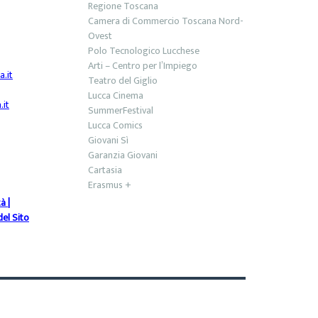
Regione Toscana
Camera di Commercio Toscana Nord-
Ovest
Polo Tecnologico Lucchese
Arti – Centro per l’Impiego
.it
Teatro del Giglio
Lucca Cinema
it
SummerFestival
Lucca Comics
Giovani Sì
Garanzia Giovani
Cartasia
Erasmus +
tà
|
el Sito