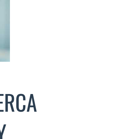
ERCA
Y