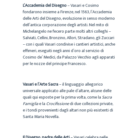
L’Accademia del Disegno
– Vasari e Cosimo
fondarono insieme a Firenze, nel 1563, l’Accademia
delle Arti del Disegno, evoluzione in senso moderno
dell’antica corporazione degli artisti. Nel mito di
Michelangelo ne fecero parte molti altri colleghi –
Salviati, Cellini, Bronzino, Allori, Stradano, gli Zuccari
– con i quali Vasari condivise i cantieri artistici, anche
effimeri, eseguiti negli anni d’oro al servizio di
Cosimo de’ Medici, da Palazzo Vecchio agli apparati
per le nozze del principe Francesco.
Vasari e l’Arte Sacra
– il linguaggio allegorico
universale applicato alle pale d’altare, alcune delle
quali qui esposte per la prima volta, come la
Sacra
Famiglia
e la
Crocifissione
di due collezioni private,
e i tondi provenienti dagli altari non più esistenti di
Santa Maria Novella.
Il Disegno, padre delle Arti
– Vasari celebra nelle