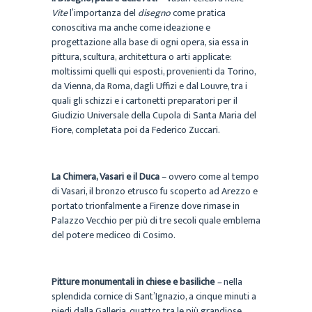
Vite
l’importanza del
disegno
come pratica
conoscitiva ma anche come ideazione e
progettazione alla base di ogni opera, sia essa in
pittura, scultura, architettura o arti applicate:
moltissimi quelli qui esposti, provenienti da Torino,
da Vienna, da Roma, dagli Uffizi e dal Louvre, tra i
quali gli schizzi e i cartonetti preparatori per il
Giudizio Universale della Cupola di Santa Maria del
Fiore, completata poi da Federico Zuccari.
La Chimera, Vasari e il Duca
– ovvero come al tempo
di Vasari, il bronzo etrusco fu scoperto ad Arezzo e
portato trionfalmente a Firenze dove rimase in
Palazzo Vecchio per più di tre secoli quale emblema
del potere mediceo di Cosimo.
Pitture monumentali in chiese e basiliche
–
nella
splendida cornice di Sant’Ignazio, a cinque minuti a
piedi dalla Galleria, quattro tra le più grandiose