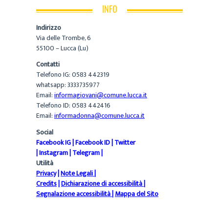
INFO
Indirizzo
Via delle Trombe, 6
55100 – Lucca (Lu)
Contatti
Telefono IG: 0583 442319
whatsapp: 3333735977
Email:
informagiovani@comune.lucca.it
Telefono ID: 0583 442416
Email:
informadonna@comune.lucca.it
Social
Facebook IG
|
Facebook ID
|
Twitter
|
Instagram
|
Telegram
|
Utilità
Privacy
|
Note Legali
|
Credits
|
Dichiarazione di accessibilità
|
Segnalazione accessibilità
|
Mappa del Sito