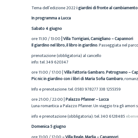
Tema dell’edizione 2022
i giardini di fronte al cambiamento
In programma a Lucca
Sabato 4 giugno
ore 11:30 / 13:00
|
Villa Torrigiani, Camigliano – Capannori
Il giardino nel libro, il libro in giardino
.
Passeggiata nel parco 
prenotazione (obbligatoria) al cancello
info: tel. 349 620347
ore 11:00 / 17:00 |
Villa Fattoria Gambaro
,
Petrognano – Cap
Pic nic in giardino con i libri di Maria Sofia Gambaro
, romanzi
Info e prenotazione: tel. 0583 978277 338 1255359
ore 21:00 / 22:00 |
Palazzo Pfanner
– Lucca
Luna romantica a Palazzo Pfanner.
Un viaggio tra gli amori 
info e prenotazione (obbligatoria): tel. 340 6128485
ebenv
Domenica 5 giugno
ore 11:00 / 17:00
– Villa Reale, Marlia – Capannori