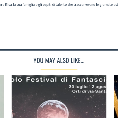
e Elisa, la sua famiglia e gli ospiti di talento che trascorrevano le giornate estiv
YOU MAY ALSO LIKE...