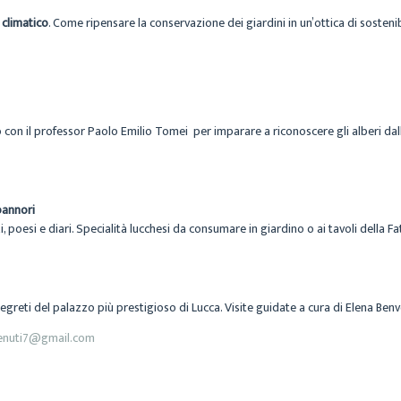
 climatico
. Come ripensare la conservazione dei giardini in un’ottica di sosteni
con il professor Paolo Emilio Tomei per imparare a riconoscere gli alberi dall
annori
, poesi e diari.
Specialità lucchesi da consumare in giardino o ai tavoli della F
segreti del palazzo
più prestigioso di Lucca. Visite guidate a cura di Elena Benv
enuti7@gmail.com