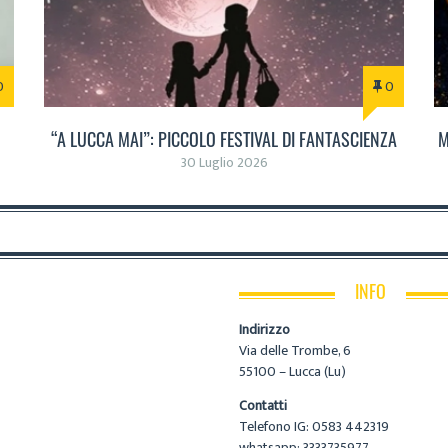
0
0
“A LUCCA MAI”: PICCOLO FESTIVAL DI FANTASCIENZA
M
30 Luglio 2026
INFO
Indirizzo
Via delle Trombe, 6
55100 – Lucca (Lu)
Contatti
Telefono IG: 0583 442319
whatsapp: 3333735977