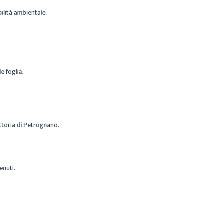
bilità ambientale.
e foglia.
attoria di Petrognano.
enuti.