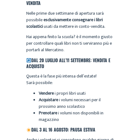
VENDITA
Nelle prime due settimane di apertura sarà
possibile
esclusivamente consegnare i libri
scolastici
usati da mettere in conto-vendita.
Hai appena finito la scuola? è il momento giusto
per controllare quali libri non ti serviranno più e
portarli al Mercatino.
DAL 20 LUGLIO ALL’11 SETTEMBRE: VENDITA E
ACQUISTO
Questa è la fase più intensa dell’estate!
Sarà possibile:
Vendere
i propri libri usati
Acquistare
i volumi necessari per il
prossimo anno scolastico
Prenotare
i volumi non disponibili in
magazzino
DAL 3 AL 16 AGOSTO: PAUSA ESTIVA
Anche i volontari si concedono qualche giorno di