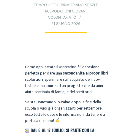
TEMPO LIBERO
,
PRIMOPIANO
,
SPAZI E
AGEVOLAZIONI GIOVANI
,
VOLONTARIATO
21 GIUGNO 2026
Come ogni estate il Mercatino è l’occasione
perfetta per dare una
seconda vita ai propri libri
scolastici, risparmiare sull’acquisto dei nuovi
testi e contribuire ad un progetto che da anni
aiuta centinaia di famiglie del territorio.
Se stai svuotando lo zaino dopo la fine della
scuola o vuoi già organizzarti per settembre,
ecco tutte le date e le informazioni da tenere a
portata di mano!
DAL 6 AL 17 LUGLIO: SI PARTE CON LA