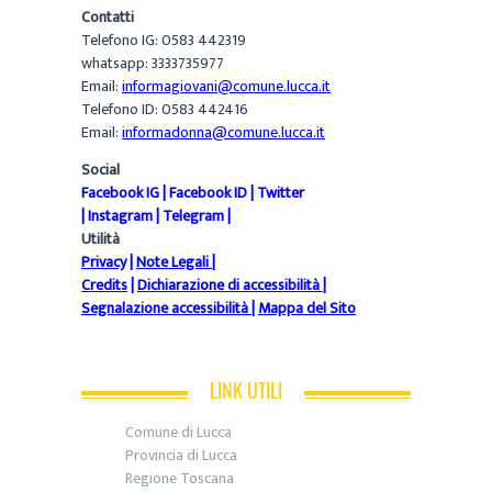
Contatti
Telefono IG: 0583 442319
whatsapp: 3333735977
Email:
informagiovani@comune.lucca.it
Telefono ID: 0583 442416
Email:
informadonna@comune.lucca.it
Social
Facebook IG
|
Facebook ID
|
Twitter
|
Instagram
|
Telegram
|
Utilità
Privacy
|
Note Legali
|
Credits
|
Dichiarazione di accessibilità
|
Segnalazione accessibilità
|
Mappa del Sito
LINK UTILI
Comune di Lucca
Provincia di Lucca
Regione Toscana