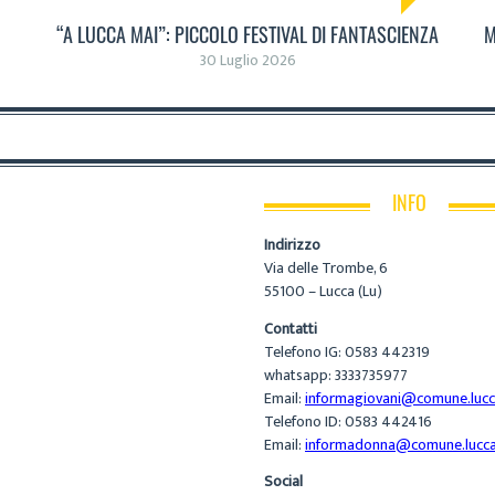
“A LUCCA MAI”: PICCOLO FESTIVAL DI FANTASCIENZA
M
30 Luglio 2026
INFO
Indirizzo
Via delle Trombe, 6
55100 – Lucca (Lu)
Contatti
Telefono IG: 0583 442319
whatsapp: 3333735977
Email:
informagiovani@comune.lucca
Telefono ID: 0583 442416
Email:
informadonna@comune.lucca.
Social