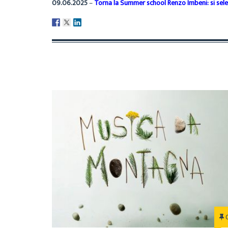
09.06.2025
–
Torna la Summer school Renzo Imbeni: si sel