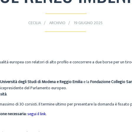
CECILIA
ARCHIVIO
19 GIUGNO 2025
ualità europea con relatori di alto profilo e concorrere a due borse per un tir
Università degli Studi di Modena e Reggio Emilia
e la
Fondazione Collegio San
 Vicepresidente del Parlamento europeo.
sità
.
 massimo di 30 corsisti. Il termine ultimo per presentare la domanda è fissato 
ione necessaria:
segui il link.