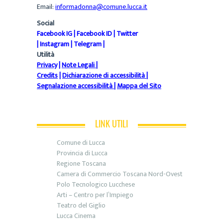
Email:
informadonna@comune.lucca.it
Social
Facebook IG
|
Facebook ID
|
Twitter
|
Instagram
|
Telegram
|
Utilità
Privacy
|
Note Legali
|
Credits
|
Dichiarazione di accessibilità
|
Segnalazione accessibilità
|
Mappa del Sito
LINK UTILI
Comune di Lucca
Provincia di Lucca
Regione Toscana
Camera di Commercio Toscana Nord-Ovest
Polo Tecnologico Lucchese
Arti – Centro per l’Impiego
Teatro del Giglio
Lucca Cinema