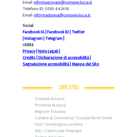
Email:
informagiovani@comune.lucca.it
Telefono ID: 0583 442416
Email:
informadonna@comune.lucca.it
Social
Facebook IG
|
Facebook ID
|
Twitter
|
Instagram
|
Telegram
|
Utilità
Privacy
|
Note Legali
|
Credits
|
Dichiarazione di accessibilità
|
Segnalazione accessibilità
|
Mappa del Sito
LINK UTILI
Comune di Lucca
Provincia di Lucca
Regione Toscana
Camera di Commercio Toscana Nord-Ovest
Polo Tecnologico Lucchese
Arti – Centro per l’Impiego