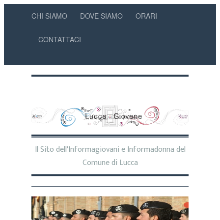
CHI SIAMO
DOVE SIAMO
ORARI
CONTATTACI
Il Sito dell'Informagiovani e Informadonna del
Comune di Lucca