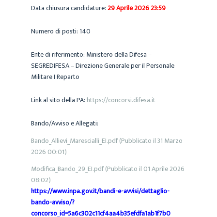
Data chiusura candidature:
29 Aprile 2026 23:59
Numero di posti:
140
Ente di riferimento:
Ministero della Difesa –
SEGREDIFESA – Direzione Generale per il Personale
Militare I Reparto
Link al sito della PA:
https://concorsi.difesa.it
Bando/Avviso e Allegati:
Bando_Allievi_Marescialli_EI.pdf (Pubblicato il 31 Marzo
2026 00:01)
Modifica_Bando_29_EI.pdf (Pubblicato il 01 Aprile 2026
08:02)
https://www.inpa.gov.it/bandi-e-avvisi/dettaglio-
bando-avviso/?
concorso_id=5a6c302c11cf4aa4b35efdfa1ab1f7b0