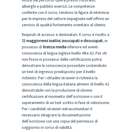
uscita dal percorso opera presso ristoranti,
alberghi e pubblici esercizi. Le competenze
conferite con il corso, rendono la figura di interesse
per le imprese del settore impegnate nell’offrire un
servizio di qualità fortemente orientato al cliente.
Requisiti di accesso e destinatari: Il corso è rivolto a
12 maggiorenni inattivi, inoccupati e disoccupat
i, in
possesso di
licenza media
inferiore ed aventi
conoscenza di lingua inglese livello Alte A2. Per chi
non fosse in possesso delle certificazioni potrà
dimostrare le conoscenze possedute sostendndo
un test di ingresso predisposto per il livello
richiesto. Per i cittadini stranieri è richiesta la
conoscenza della lingua italiana almeno di livello A2
dimostrabile con la produzione di idonne
certificazioni al momento dell’iscrizione o con il
superamento di un test scritto in fase di selezioone.
Per i candidati stranieri extracomunitari è
necessario integrare la documentazione
dell’iscrizione con una copia del permesso di
soggiorno in corso di validità.