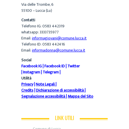
Via delle Trombe, 6
55100 – Lucca (Lu)
Contatti
Telefono IG: 0583 442319
whatsapp: 3333735977
Email:
informagiovani@comune.lucca.it
Telefono ID: 0583 442416
Email:
informadonna@comune.lucca.it
Social
Facebook IG
|
Facebook ID
|
Twitter
|
Instagram
|
Telegram
|
Utilità
Privacy
|
Note Legali
|
Credits
|
Dichiarazione di accessibilità
|
Segnalazione accessibilità
|
Mappa del Sito
LINK UTILI
Comune di Lucca