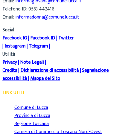
Email:
informagiovani@comune.lucca.it
Telefono ID: 0583 442416
Email:
informadonna@comune.lucca.it
Social
Facebook IG
|
Facebook ID
|
Twitter
|
Instagram
|
Telegram
|
Utilità
Privacy
|
Note Legali
|
Credits
|
Dichiarazione di accessibilità
|
Segnalazione
accessibilità
|
Mappa del Sito
LINK UTILI
Comune di Lucca
Provincia di Lucca
Regione Toscana
Camera di Commercio Toscana Nord-Ovest