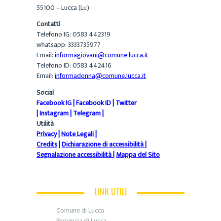
55100 – Lucca (Lu)
Contatti
Telefono IG: 0583 442319
whatsapp: 3333735977
Email:
informagiovani@comune.lucca.it
Telefono ID: 0583 442416
Email:
informadonna@comune.lucca.it
Social
Facebook IG
|
Facebook ID
|
Twitter
|
Instagram
|
Telegram
|
Utilità
Privacy
|
Note Legali
|
Credits
|
Dichiarazione di accessibilità
|
Segnalazione accessibilità
|
Mappa del Sito
LINK UTILI
Comune di Lucca
Provincia di Lucca