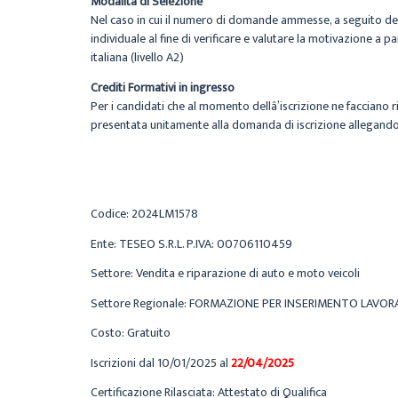
Modalità di Selezione
Nel caso in cui il numero di domande ammesse, a seguito della
individuale al fine di verificare e valutare la motivazione a p
italiana (livello A2)
Crediti Formativi in ingresso
Per i candidati che al momento dellâ’iscrizione ne facciano 
presentata unitamente alla domanda di iscrizione allegando d
Codice: 2024LM1578
Ente: TESEO S.R.L. P.IVA: 00706110459
Settore: Vendita e riparazione di auto e moto veicoli
Settore Regionale: FORMAZIONE PER INSERIMENTO LAVOR
Costo: Gratuito
Iscrizioni dal 10/01/2025 al
22/04/2025
Certificazione Rilasciata: Attestato di Qualifica