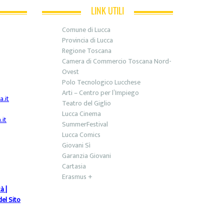
LINK UTILI
Comune di Lucca
Provincia di Lucca
Regione Toscana
Camera di Commercio Toscana Nord-
Ovest
Polo Tecnologico Lucchese
Arti – Centro per l’Impiego
.it
Teatro del Giglio
Lucca Cinema
it
SummerFestival
Lucca Comics
Giovani Sì
Garanzia Giovani
Cartasia
Erasmus +
tà
|
el Sito