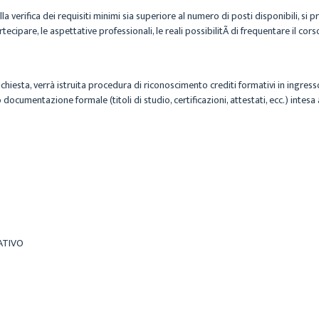
 verifica dei requisiti minimi sia superiore al numero di posti disponibili, si 
artecipare, le aspettative professionali, le reali possibilitÃ di frequentare il co
richiesta, verrà istruita procedura di riconoscimento crediti formativi in ingr
ocumentazione formale (titoli di studio, certificazioni, attestati, ecc.) inte
ATIVO