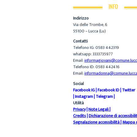
INFO
Indirizzo
Via delle Trombe, 6
55100 – Lucca (Lu)
Contatti
Telefono IG: 0583 442319
whatsapp: 3333735977
Email:
informagiovani@comune.lucca
Telefono ID: 0583 442416
Email:
informadonna@comune.lucca.
Social
Facebook IG
|
Facebook ID
|
Twitter
|
Instagram
|
Telegram
|
Utilità
Privacy
|
Note Legali
|
Credits
|
Dichiarazione di accessibili
Segnalazione accessibilità
|
Mappa d