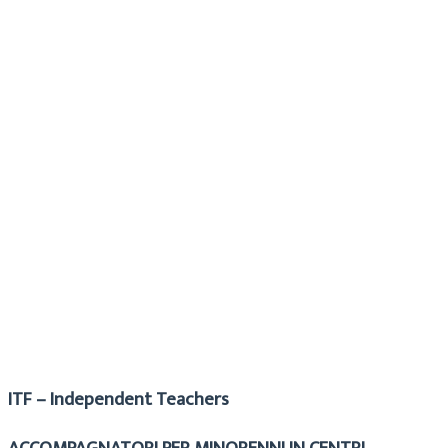
Maria
Archivio
14 Febbraio 2018
ITF – Independent Teachers