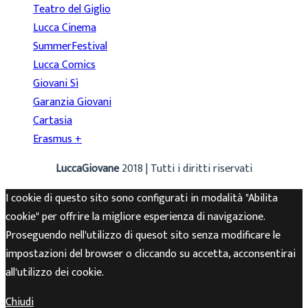
Teatro del Giglio
Lucca Cinema
SummerFestival
Lucca Comics
Giovani Sì
Garanzia Giovani
Cartasia
Erasmus +
LuccaGiovane
2018 | Tutti i diritti riservati
I cookie di questo sito sono configurati in modalità "Abilita
cookie" per offrire la migliore esperienza di navigazione.
Proseguendo nell'utilizzo di quesot sito senza modificare le
impostazioni del browser o cliccando su accetta, acconsentirai
all'utilizzo dei cookie.
Chiudi