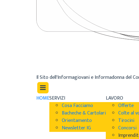
Il Sito dell'Informagiovani e Informadonna del C
HOME
SERVIZI
LAVORO
Cosa Facciamo
Offerte
Bacheche & Cartolari
Colte al v
Orientamento
Tirocini
Newsletter IG
Concorsi
Imprendit