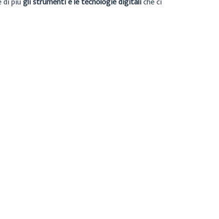
e di più
gli strumenti e le tecnologie digitali
che ci