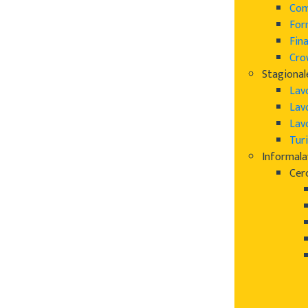
Com
For
Fin
Cro
Stagional
Lav
Lav
Lav
Turi
Informal
Cer