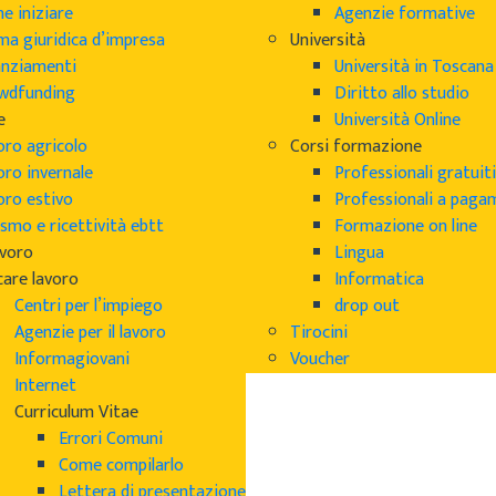
e iniziare
Agenzie formative
ma giuridica d’impresa
Università
anziamenti
Università in Toscana
wdfunding
Diritto allo studio
e
Università Online
oro agricolo
Corsi formazione
oro invernale
Professionali gratuiti
oro estivo
Professionali a pag
smo e ricettività ebtt
Formazione on line
avoro
Lingua
care lavoro
Informatica
Centri per l’impiego
drop out
Agenzie per il lavoro
Tirocini
Informagiovani
Voucher
Internet
Curriculum Vitae
Errori Comuni
Come compilarlo
Lettera di presentazione