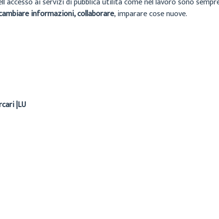
ell’accesso ai servizi di pubblica utilità come nel lavoro sono sempr
cambiare informazioni, collaborare
, imparare cose nuove.
rcari |LU